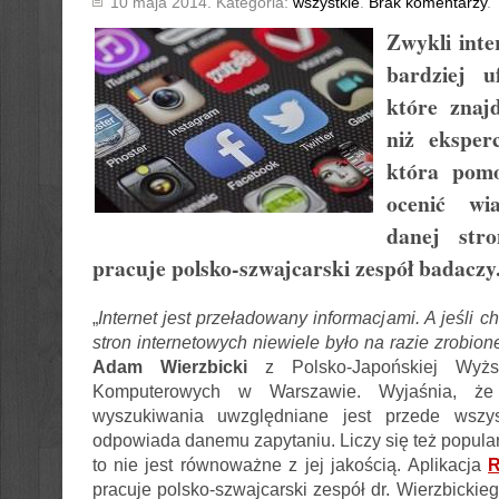
10 maja 2014. Kategoria:
wszystkie
.
Brak komentarzy
.
Zwykli inte
bardziej u
które znajd
niż eksperc
która pom
ocenić wia
danej st
pracuje polsko-szwajcarski zespół badaczy
„
Internet jest przeładowany informacjami. A jeśli c
stron internetowych niewiele było na razie zrobion
Adam Wierzbicki
z Polsko-Japońskiej Wyżs
Komputerowych w Warszawie. Wyjaśnia, że
wyszukiwania uwzględniane jest przede wszys
odpowiada danemu zapytaniu. Liczy się też popular
to nie jest równoważne z jej jakością. Aplikacja
R
pracuje polsko-szwajcarski zespół dr. Wierzbickie