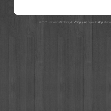
© 2026 Tomasz Mikołajczyk.
Zaloguj się
Layout:
Xfep
, tłum