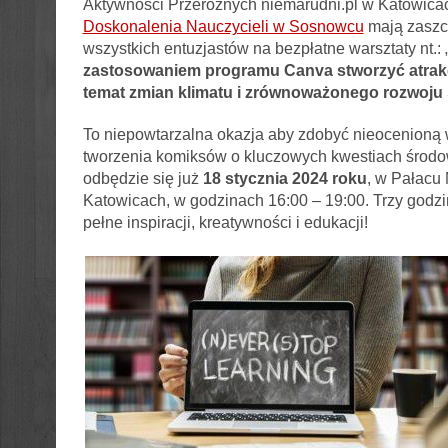
Aktywności Przeróżnych niemarudni.pl w Katowica
Doskonalenia Nauczycieli w Sosnowcu
mają zaszcz
wszystkich entuzjastów na bezpłatne warsztaty nt.: 
zastosowaniem programu Canva stworzyć atrak
temat zmian klimatu i zrównoważonego rozwoju
To niepowtarzalna okazja aby zdobyć nieocenioną 
tworzenia komiksów o kluczowych kwestiach środo
odbędzie się już
18 stycznia 2024 roku
, w Pałacu
Katowicach, w godzinach 16:00 – 19:00. Trzy godzi
pełne inspiracji, kreatywności i edukacji!