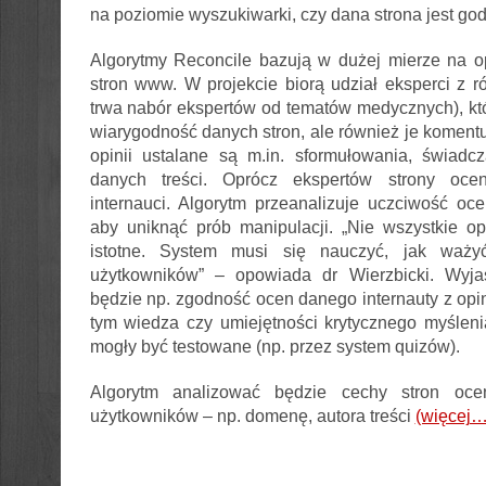
na poziomie wyszukiwarki, czy dana strona jest god
Algorytmy Reconcile bazują w dużej mierze na o
stron www. W projekcie biorą udział eksperci z ró
trwa nabór ekspertów od tematów medycznych), któr
wiarygodność danych stron, ale również je komentu
opinii ustalane są m.in. sformułowania, świadc
danych treści. Oprócz ekspertów strony ocen
internauci. Algorytm przeanalizuje uczciwość oc
aby uniknąć prób manipulacji. „Nie wszystkie o
istotne. System musi się nauczyć, jak waży
użytkowników” – opowiada dr Wierzbicki. Wyja
będzie np. zgodność ocen danego internauty z opi
tym wiedza czy umiejętności krytycznego myślen
mogły być testowane (np. przez system quizów).
Algorytm analizować będzie cechy stron oce
użytkowników – np. domenę, autora treści
(więcej…