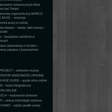
tanowień noworocznych które
ny być Twoje!
 biurowy ergonomiczny MARCO
 BASIC – recenzja
omia pracy w szkole
ta władza – media, fake-newsy i
zówki
 – bezpłatne szkolenie w
icach
darz adwentowy w Scratch –
tywna zabawa z kodowaniem
PROJECT – wirtualne muzea
RATOR WIADOMOŚCI IPHONE
AGE GUIDE – języki obce online
 – kolaż fotograficzny
ON ONLINE
TCH – kodowanie blokowe
TI – sekcja informatyki szkolnej
PAINT – edytor grafiki online