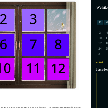
Wehiku
P
3
4
10
1
17
1
24
2
31
« kwi
Faceb