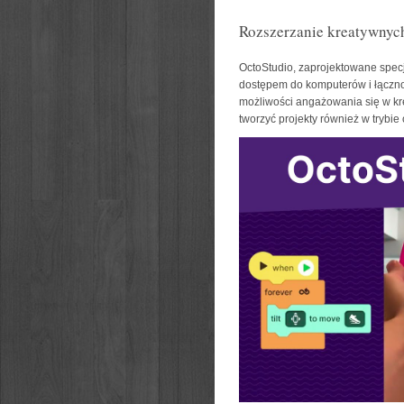
Rozszerzanie kreatywnyc
OctoStudio, zaprojektowane specj
dostępem do komputerów i łącznoś
możliwości angażowania się w kr
tworzyć projekty również w trybie 