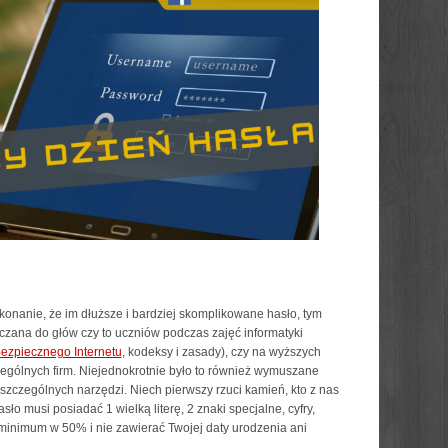
konanie, że im dłuższe i bardziej skomplikowane hasło, tym
tłaczana do głów czy to uczniów podczas zajęć informatyki
ezpiecznego Internetu
, kodeksy i zasady), czy na wyższych
zególnych firm. Niejednokrotnie było to również wymuszane
szczególnych narzędzi. Niech pierwszy rzuci kamień, kto z nas
ło musi posiadać 1 wielką literę, 2 znaki specjalne, cyfry,
minimum w 50% i nie zawierać Twojej daty urodzenia ani