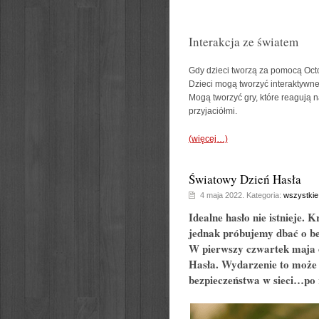
Interakcja ze światem
Gdy dzieci tworzą za pomocą OctoS
Dzieci mogą tworzyć interaktywne h
Mogą tworzyć gry, które reagują n
przyjaciółmi.
(więcej…)
Światowy Dzień Hasła
4 maja 2022. Kategoria:
wszystkie
Idealne hasło nie istnieje. K
jednak próbujemy dbać o bezp
W pierwszy czwartek maja o
Hasła. Wydarzenie to może 
bezpieczeństwa w sieci…po r