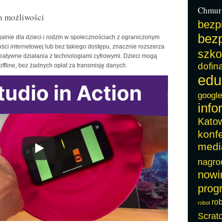
Chmur
h możliwości
bezp
bezp
alnie dla dzieci i rodzin w społecznościach z ograniczonym
ci internetowej lub bez takiego dostępu, znacznie rozszerza
szko
eatywne działania z technologiami cyfrowymi. Dzieci mogą
dofin
offline, bez żadnych opłat za transmisję danych.
edu
google
info
Kato
konf
medi
nagro
nowi
prog
ro
robot
Scrat