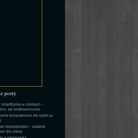
ie posty
 smartfonów w szkołach –
ne, ale krótkowzroczne
wnie komputerowe dla szkół za
o
we obywatelstwo – zadanie
e dla szkoły
y a informatyka