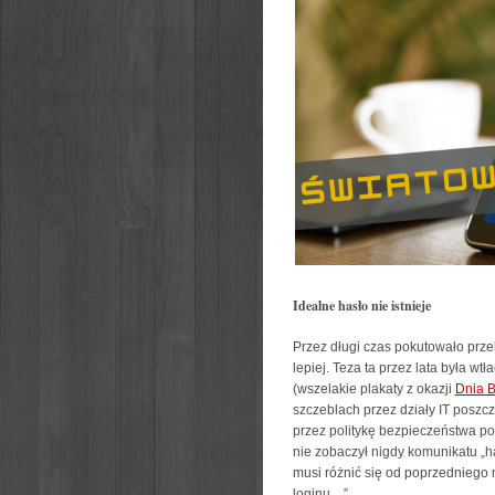
Idealne hasło nie istnieje
Przez długi czas pokutowało prze
lepiej. Teza ta przez lata była w
(wszelakie plakaty z okazji
Dnia B
szczeblach przez działy IT poszc
przez politykę bezpieczeństwa po
nie zobaczył nigdy komunikatu „has
musi różnić się od poprzedniego 
loginu…”.