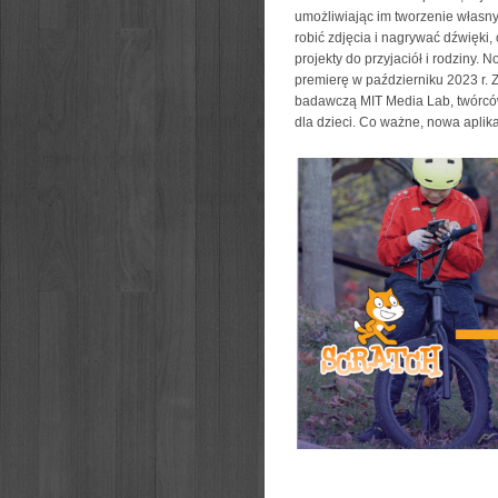
umożliwiając im tworzenie własnyc
robić zdjęcia i nagrywać dźwięki
projekty do przyjaciół i rodziny. 
premierę w październiku 2023 r. 
badawczą MIT Media Lab, twórców
dla dzieci. Co ważne, nowa aplika