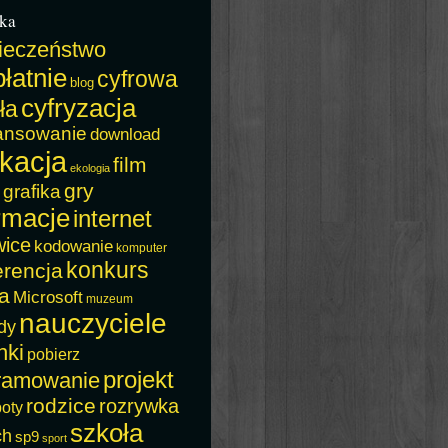
ka
ieczeństwo
łatnie
cyfrowa
blog
cyfryzacja
ła
ansowanie
download
kacja
film
ekologia
gry
grafika
rmacje
internet
wice
kodowanie
komputer
konkurs
erencja
a
Microsoft
muzeum
nauczyciele
dy
nki
pobierz
projekt
ramowanie
rodzice
rozrywka
boty
szkoła
ch
sp9
sport