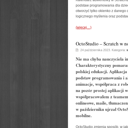
Kalendarz adwentowy w Scratchu to
podstaw programowania dla dzieci
otworzyć tylko okienko z danego 
logicznego myślenia oraz podsta
(więcej…)
OctoStudio – Scratch w 
24 października 2023. Kategoria:
w
Nie ma chyba nauczyciela in
Charakterystyczny pomarań
polskiej edukacji. Aplikac
podstaw programowania i alg
animacje, współpraca z rob
na pozór prostej aplikacji w
współpracowałem z teamem
onlineowe, maile, tłumaczen
w październiku ujrzał Octo
mobilne.
OctoStudio zmienia sposób, w jaki