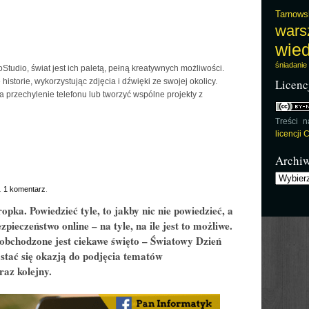
Tarnows
wars
wie
śniadanie
tudio, świat jest ich paletą, pełną kreatywnych możliwości.
istorie, wykorzystując zdjęcia i dźwięki ze swojej okolicy.
Licenc
a przechylenie telefonu lub tworzyć wspólne projekty z
Treści 
licencji
Archi
Archiwu
.
1 komentarz
.
ropka. Powiedzieć tyle, to jakby nic nie powiedzieć, a
ieczeństwo online – na tyle, na ile jest to możliwe.
bchodzone jest ciekawe święto – Światowy Dzień
stać się okazją do podjęcia tematów
az kolejny.