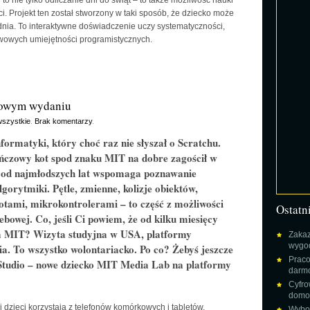
 nie tylko odliczanie dni do świąt – to także możliwość nauki
. Projekt ten został stworzony w taki sposób, że dziecko może
dnia. To interaktywne doświadczenie uczy systematyczności,
wowych umiejętności programistycznych.
nowym wydaniu
szystkie
.
Brak komentarzy
.
formatyki, który choć raz nie słyszał o Scratchu.
czowy kot spod znaku MIT na dobre zagościł w
ja od najmłodszych lat wspomaga poznawanie
orytmiki. Pętle, zmienne, kolizje obiektów,
otami, mikrokontrolerami – to część z możliwości
Ostatn
ebowej. Co, jeśli Ci powiem, że od kilku miesięcy
 MIT? Wizyta studyjna w USA, platformy
Zakaz
wygod
ia. To wszystko wolontariacko. Po co? Żebyś jeszcze
Praco
Studio – nowe dziecko MIT Media Lab na platformy
darm
Cyfro
domow
 dzieci korzystają z telefonów komórkowych i tabletów,
Wybor