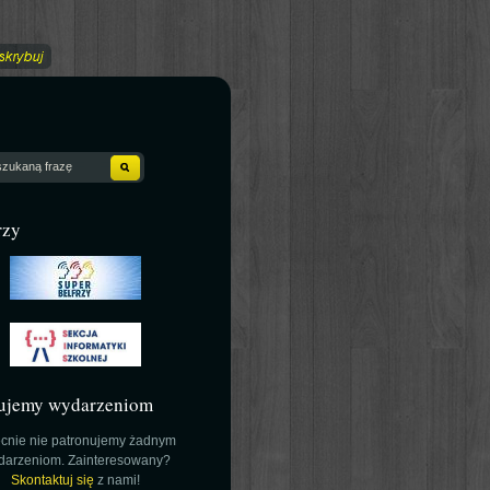
rzy
ujemy wydarzeniom
cnie nie patronujemy żadnym
darzeniom. Zainteresowany?
Skontaktuj się
z nami!