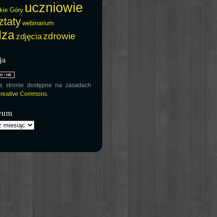
uczniowie
kie Góry
ztaty
webinarium
dza
zdrowie
zdjęcia
ja
na stronie dostępne na zasadach
 Creative Commons.
wum
m