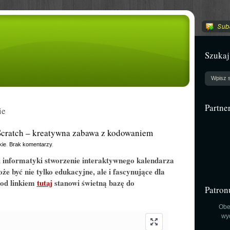
Szukaj
Partne
ie
cratch – kreatywna zabawa z kodowaniem
kie
.
Brak komentarzy
.
i informatyki stworzenie interaktywnego kalendarza
 być nie tylko edukacyjne, ale i fascynujące dla
pod linkiem
tutaj
stanowi świetną bazę do
Patron
Obe
wy