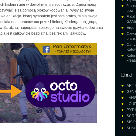
h historii i gier w dowolnym miejscu i czasie. Dzieci mogą
5 pos
, ożywiać je za pomocą bloków kodowania i wysyłać swoje
powin
Nowa aplikacja, której symbolem jest ośmiornica, miała swoją
Fotel
GAME
Została ona opracowana przez Lifelong Kindergarten, grupę
 Scratcha, najpopularniejszego na świecie języka kodowania
Ergon
cja jest całkowicie bezpłatna, bez reklam i zakupów.
Czwar
plans
Canva
Katow
Kalen
krea
Linki
ART 
GENE
LANGU
LOUPE
PYTH
SCRA
SIS P
SUMO 