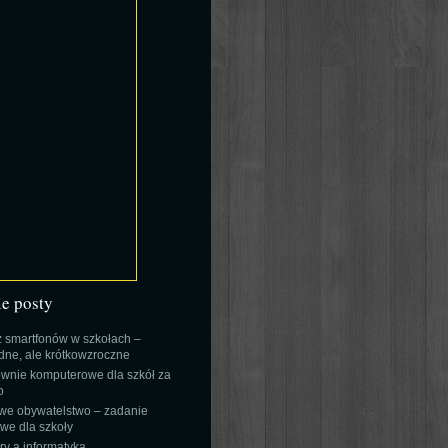
ie posty
 smartfonów w szkołach –
ne, ale krótkowzroczne
wnie komputerowe dla szkół za
o
we obywatelstwo – zadanie
e dla szkoły
y a informatyka