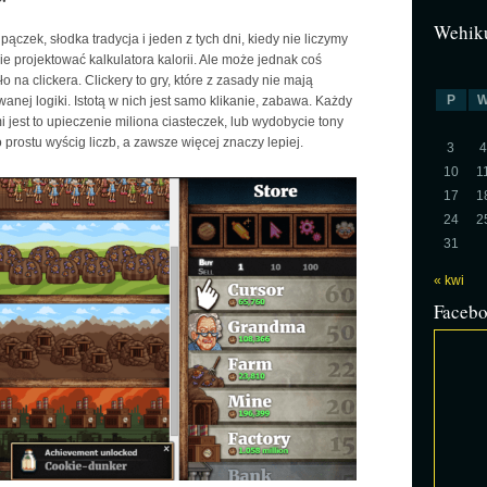
Wehiku
ączek, słodka tradycja i jeden z tych dni, kiedy nie liczymy
 nie projektować kalkulatora kalorii. Ale może jednak coś
 na clickera. Clickery to gry, które z zasady nie mają
P
nej logiki. Istotą w nich jest samo klikanie, zabawa. Każdy
i jest to upieczenie miliona ciasteczek, lub wydobycie tony
o prostu wyścig liczb, a zawsze więcej znaczy lepiej.
3
4
10
1
17
1
24
2
31
« kwi
Faceb