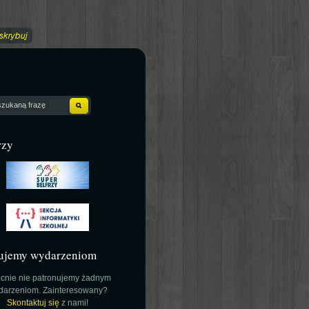
rzy
ujemy wydarzeniom
cnie nie patronujemy żadnym
darzeniom. Zainteresowany?
Skontaktuj się
z nami!