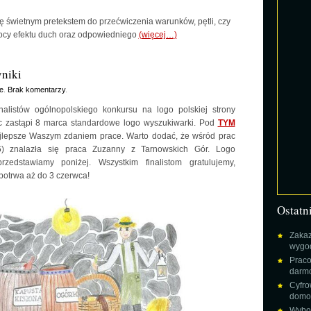
ię świetnym pretekstem do przećwiczenia warunków, pętli, czy
cy efektu duch oraz odpowiedniego
(więcej…)
niki
e
.
Brak komentarzy
.
nalistów ogólnopolskiego konkursu na logo polskiej strony
c zastąpi 8 marca standardowe logo wyszukiwarki. Pod
TYM
lepsze Waszym zdaniem prace. Warto dodać, że wśród prac
4-6) znalazła się praca Zuzanny z Tarnowskich Gór. Logo
zedstawiamy poniżej. Wszystkim finalistom gratulujemy,
potrwa aż do 3 czerwca!
Ostatn
Zakaz
wygod
Praco
darm
Cyfro
domow
Wybor