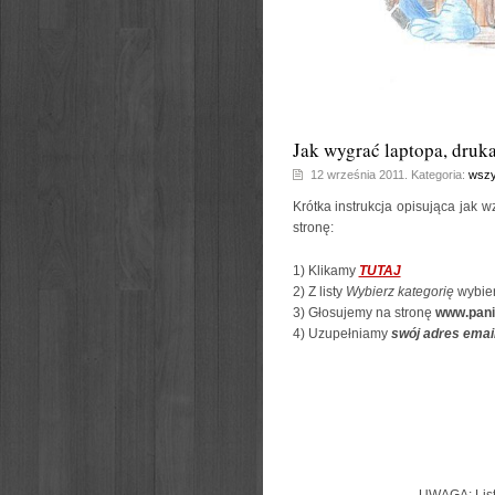
Jak wygrać laptopa, druk
12 września 2011. Kategoria:
wszy
Krótka instrukcja opisująca jak w
stronę:
1) Klikamy
TUTAJ
2) Z listy
Wybierz kategorię
wybie
3) Głosujemy na stronę
www.pani
4) Uzupełniamy
swój adres emai