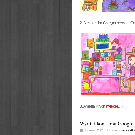
2. Aleksandra Grzegorzewska, Go
3. Amelia Krych
(więcej…)
Wyniki konkursu Google
17 maja 2011. Kategoria:
wszystki