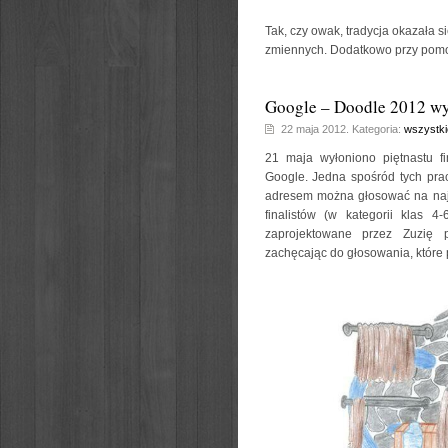
Tak, czy owak, tradycja okazała s
zmiennych. Dodatkowo przy pomo
Google – Doodle 2012 wy
22 maja 2012. Kategoria:
wszystki
21 maja wyłoniono piętnastu fi
Google. Jedna spośród tych pra
adresem można głosować na naj
finalistów (w kategorii klas 
zaprojektowane przez Zuzię pr
zachęcając do głosowania, które 