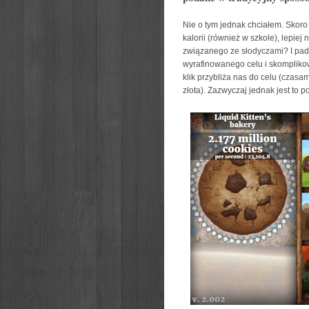
Nie o tym jednak chciałem. Skoro p
kalorii (również w szkole), lepiej
związanego ze słodyczami? I padło
wyrafinowanego celu i skomplikowa
klik przybliża nas do celu (czasam
złota). Zazwyczaj jednak jest to p