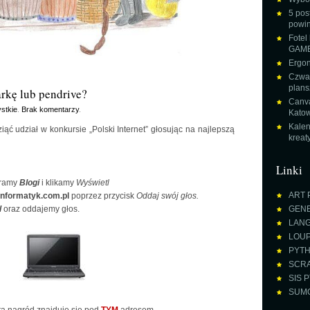
5 pos
powin
Fotel
GAME
Ergon
Czwar
plans
arkę lub pendrive?
Canva
stkie
.
Brak komentarzy
.
Katow
Kalen
ziąć udział w konkursie „Polski Internet” głosując na najlepszą
krea
Linki
ramy
Blogi
i klikamy
Wyświetl
ART 
nformatyk.com.pl
poprzez przycisk
Oddaj swój głos.
l
oraz oddajemy głos.
GENE
LANGU
LOUPE
PYTH
SCRA
SIS P
SUMO 