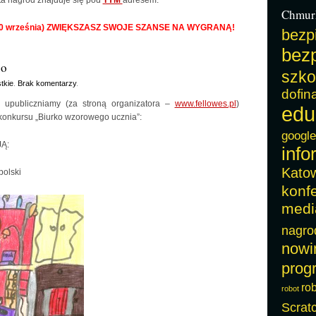
a nagród znajduje się pod
TYM
adresem.
Chmur
0 września) ZWIĘKSZASZ SWOJE SZANSE NA WYGRANĄ!
bezp
bezp
go
szko
tkie
.
Brak komentarzy
.
dofin
 upubliczniamy (za stroną organizatora –
www.fellowes.pl
)
edu
 konkursu „Biurko wzorowego ucznia”:
google
Ą:
info
Kato
polski
konf
medi
nagro
nowi
prog
ro
robot
Scrat