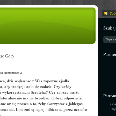
Szukaj
Partne
ie Góry
ie
.
komentarze 3
.
ńca, dziś większość z Was zapewne zjadła
, aby tradycji stało się zadość. Czy każdy
a z wykorzystaniem Scratcha? Czy zawsze warto
Patron
turalnie nie ma na to jednej, dobrej odpowiedzi.
me aż się proszą o to, żeby skorzystać z jakiegoś
Obe
owania. Inne zaś są lepiej odbierane przez uczniów
wy
.