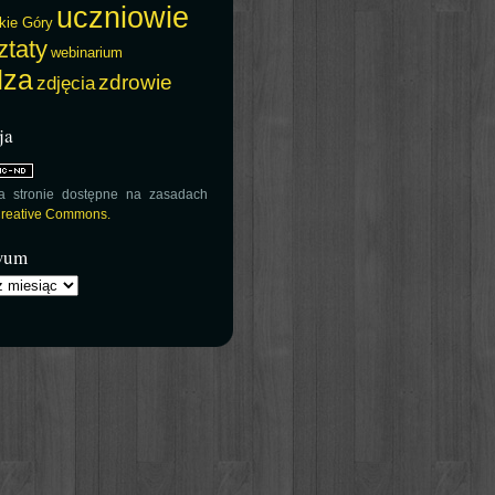
uczniowie
kie Góry
ztaty
webinarium
dza
zdrowie
zdjęcia
ja
na stronie dostępne na zasadach
 Creative Commons.
wum
m