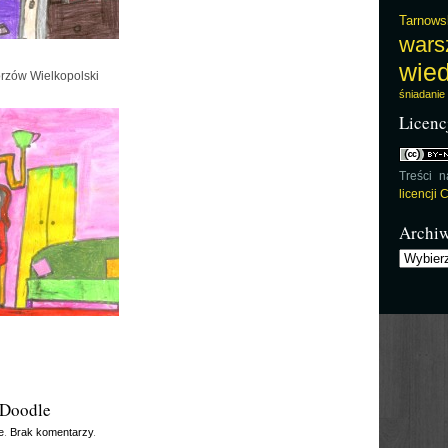
Tarnows
wars
wie
rzów Wielkopolski
śniadanie
Licenc
Treści 
licencji
Archi
Archiwu
 Doodle
e
.
Brak komentarzy
.