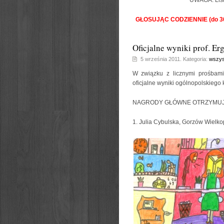
UWAGA: List
GŁOSUJĄC CODZIENNIE (do 3
Oficjalne wyniki prof. Er
5 września 2011. Kategoria:
wszys
W związku z licznymi prośbami
oficjalne wyniki ogólnopolskiego
NAGRODY GŁÓWNE OTRZYMUJ
1. Julia Cybulska, Gorzów Wielko