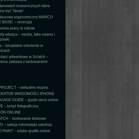
tanowień noworocznych które
ny być Twoje!
 biurowy ergonomiczny MARCO
 BASIC – recenzja
omia pracy w szkole
ta władza – media, fake-newsy i
zówki
 – bezpłatne szkolenie w
icach
darz adwentowy w Scratch –
tywna zabawa z kodowaniem
PROJECT – wirtualne muzea
RATOR WIADOMOŚCI IPHONE
AGE GUIDE – języki obce online
 – kolaż fotograficzny
ON ONLINE
TCH – kodowanie blokowe
TI – sekcja informatyki szkolnej
PAINT – edytor grafiki online