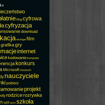
ka
ieczeństwo
łatnie
cyfrowa
blog
cyfryzacja
ła
ansowanie
download
kacja
film
ekologia
gry
grafika
rmacje
internet
wice
kodowanie
komputer
konkurs
erencja
a
Microsoft
muzeum
nauczyciele
dy
nki
pobierz
projekt
ramowanie
rodzice
rozrywka
boty
szkoła
ch
sp9
sport