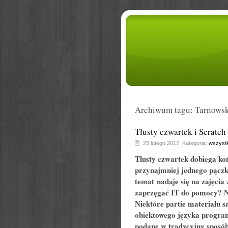
Archiwum tagu: Tarnowsk
Tłusty czwartek i Scratch
23 lutego 2017. Kategoria:
wszystk
Tłusty czwartek dobiega ko
przynajmniej jednego pączka
temat nadaje się na zajęci
zaprzęgać IT do pomocy? Na
Niektóre partie materiału sa
obiektowego języka program
podane w tradycyjny sposób