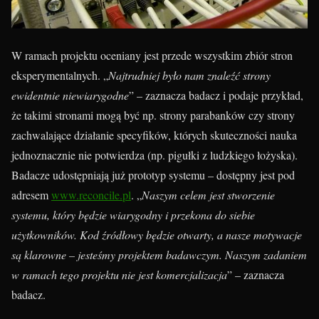
W ramach projektu oceniany jest przede wszystkim zbiór stron
eksperymentalnych. „
Najtrudniej było nam znaleźć strony
ewidentnie niewiarygodne
” – zaznacza badacz i podaje przykład,
że takimi stronami mogą być np. strony parabanków czy strony
zachwalające działanie specyfików, których skuteczności nauka
jednoznacznie nie potwierdza (np. pigułki z ludzkiego łożyska).
Badacze udostępniają już prototyp systemu – dostępny jest pod
adresem
www.reconcile.pl
. „
Naszym celem jest stworzenie
systemu, który będzie wiarygodny i przekona do siebie
użytkowników. Kod źródłowy będzie otwarty, a nasze motywacje
są klarowne – jesteśmy projektem badawczym. Naszym zadaniem
w ramach tego projektu nie jest komercjalizacja
” – zaznacza
badacz.