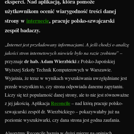
eksperci. Nad aplikacją, która pomoże
użytkownikom ocenić wiarygodność treści danej
strony w
internecie
, pracuje polsko-szwajcarski
zespół badaczy.
„
Internet jest przeładowany informacjami. A jeśli chodzi o analizę
jakości stron internetowych niewiele było na razie zrobione
” –
dr hab. Adam Wierzbicki
przyznaje
z Polsko-Japońskiej
Wyższej Szkoły Technik Komputerowych w Warszawie.
Wyjaśnia, że teraz w wynikach wyszukiwania uwzględniane jest
przede wszystkim to, czy strona odpowiada danemu zapytaniu.
Liczy się też popularność danej strony, ale to nie jest równoważne
Reconcile
z jej jakością. Aplikacja
– nad którą pracuje polsko-
szwajcarski zespół dr. Wierzbickiego – pokazywałaby już na
poziomie wyszukiwarki, czy dana strona jest godna zaufania.
Algorytmy Reconcile bazują w dużej mierze na opiniach