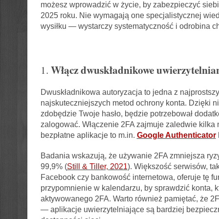
możesz wprowadzić w życie, by zabezpieczyć siebi
2025 roku. Nie wymagają one specjalistycznej wied
wysiłku — wystarczy systematyczność i odrobina ch
Włącz dwuskładnikowe uwierzytelnian
1.
Dwuskładnikowa autoryzacja to jedna z najprostszy
najskuteczniejszych metod ochrony konta. Dzięki nie
zdobędzie Twoje hasło, będzie potrzebował dodatk
zalogować. Włączenie 2FA zajmuje zaledwie kilka 
bezpłatne aplikacje to m.in.
Google Authenticator
Badania wskazują, że używanie 2FA zmniejsza ryzy
99,9% (
Still & Tiller, 2021
). Większość serwisów, tak
Facebook czy bankowość internetowa, oferuje tę f
przypomnienie w kalendarzu, by sprawdzić konta, k
aktywowanego 2FA. Warto również pamiętać, że 2FA
— aplikacje uwierzytelniające są bardziej bezpiecz