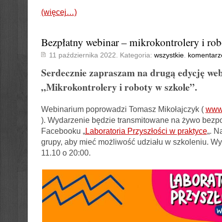
(więcej…)
Bezpłatny webinar – mikrokontrolery i rob
11 października 2022. Kategoria:
wszystkie
.
komentarz
Serdecznie zapraszam na drugą edycję we
„
Mikrokontrolery i roboty w szkole”.
Webinarium poprowadzi Tomasz Mikołajczyk (
www.
). Wydarzenie będzie transmitowane na żywo bezpo
Facebooku „
Laboratoria Przyszłości w praktyce
„. N
grupy, aby mieć możliwość udziału w szkoleniu. Wy
11.10 o 20:00.