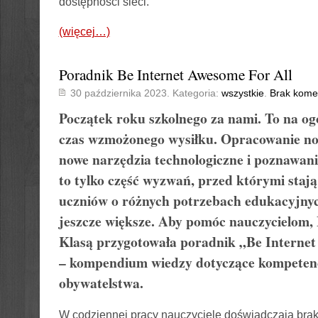
dostępności sieci.
(więcej…)
Poradnik Be Internet Awesome For All
30 października 2023. Kategoria:
wszystkie
.
Brak kome
Początek roku szkolnego za nami. To na ogó
czas wzmożonego wysiłku. Opracowanie now
nowe narzędzia technologiczne i poznawan
to tylko część wyzwań, przed którymi stają
uczniów o różnych potrzebach edukacyjnyc
jeszcze większe. Aby pomóc nauczycielom,
Klasą przygotowała poradnik „Be Internet
– kompendium wiedzy dotyczące kompetenc
obywatelstwa.
W codziennej pracy nauczyciele doświadczają bra