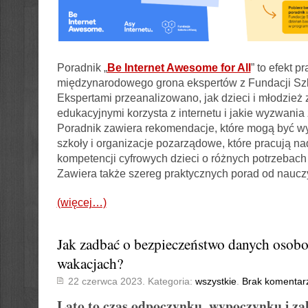
Poradnik „
Be Internet Awesome for All
” to efekt p
międzynarodowego grona ekspertów z Fundacji Szk
Ekspertami przeanalizowano, jak dzieci i młodzież
edukacyjnymi korzysta z internetu i jakie wyzwania 
Poradnik zawiera rekomendacje, które mogą być w
szkoły i organizacje pozarządowe, które pracują n
kompetencji cyfrowych dzieci o różnych potrzebach
Zawiera także szereg praktycznych porad od nauczy
(więcej…)
Jak zadbać o bezpieczeństwo danych osob
wakacjach?
22 czerwca 2023. Kategoria:
wszystkie
.
Brak komentar
Lato to czas odpoczynku, wypoczynku i za