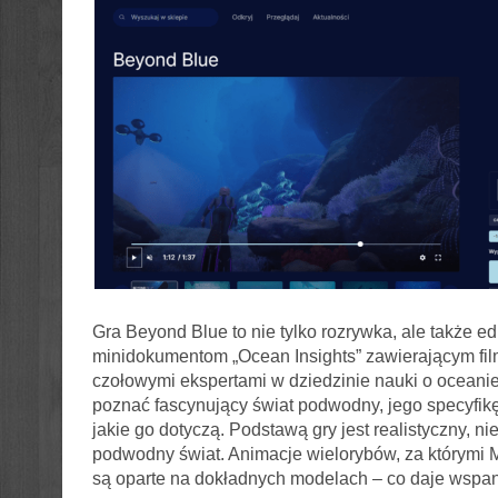
Gra Beyond Blue to nie tylko rozrywka, ale także ed
minidokumentom „Ocean Insights” zawierającym fil
czołowymi ekspertami w dziedzinie nauki o oceanie
poznać fascynujący świat podwodny, jego specyfikę
jakie go dotyczą. Podstawą gry jest realistyczny, 
podwodny świat. Animacje wielorybów, za którymi Mi
są oparte na dokładnych modelach – co daje wspani