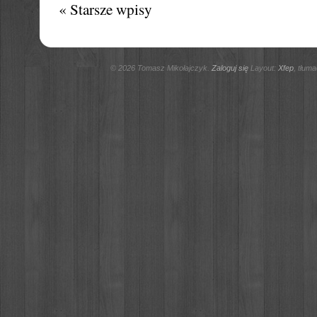
« Starsze wpisy
© 2026 Tomasz Mikołajczyk.
Zaloguj się
Layout:
Xfep
, tłum