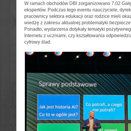
W ramach obchodów DBI zorganizowano 7.02 Galę,
ekspertów. Podczas tego eventu nauczyciele, dyrekt
pracownicy sektora edukacji oraz rodzice mieli oka
wiedzę z zakresu aktualnej problematyki bezpiecze
Ponadto, wydarzenia dotykały tematyki pozytywne
Internetu z uczniami, czy kształtowania odpowiedzi
cyfrowy ślad.