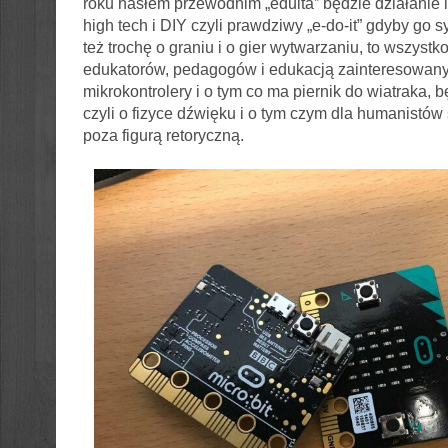
roku hasłem przewodnim „eduita” będzie działanie 
high tech i DIY czyli prawdziwy „e-do-it” gdyby go 
też trochę o graniu i o gier wytwarzaniu, to wszystko
edukatorów, pedagogów i edukacją zainteresowanyc
mikrokontrolery i o tym co ma piernik do wiatraka, b
czyli o fizyce dźwięku i o tym czym dla humanistów
poza figurą retoryczną.