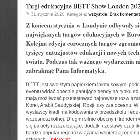
Targi edukacyjne BETT Show London 20
31 stycznia 2020. Kategoria:
wszystkie
.
Brak komentar
Z końcem stycznia w Londynie odbywały si
największych targów edukacyjnych w Euro
Kolejna edycja corocznych targów zgromadz
tysięcy entuzjastów edukacji i nowych techn
świata. Podczas tak ważnego wydarzenia n
zabraknąć Pana Informatyka.
BETT jest swoistym papierkiem lakmusowym, podc
eventu widać obecnie panujące trendy na rynku ed
mają możliwość przetestować najnowsze rozwiązan
Korei, Arabii Saudyjskiej, Rosji, czy zza oceanu. W
wystawcy kładli na kodowania w przedszkolu i eduk
wczesnoszkolnej. Drugim silnie obecnym trendem
się pakiety rozszerzające, dodatki i zestawy czujnik
bardzo popularnego rozwiązania wspierającego n
szkołach –
micro:bit
.