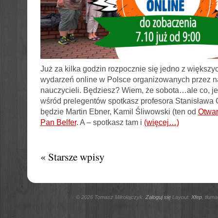
Już za kilka godzin rozpocznie się jedno z większy
wydarzeń online w Polsce organizowanych przez na
nauczycieli. Będziesz? Wiem, że sobota…ale co, je
wśród prelegentów spotkasz profesora Stanisława
będzie Martin Ebner, Kamil Śliwowski (ten od
Otwar
Pan Belfer
. A – spotkasz tam i
(więcej…)
« Starsze wpisy
© 2026 Tomasz Mikołajczyk.
Zaloguj się
Layout:
Xfep
, tłum