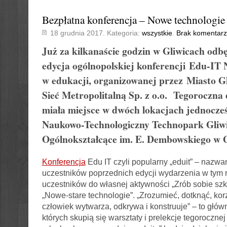
Bezpłatna konferencja – Nowe technologie
18 grudnia 2017. Kategoria:
wszystkie
.
Brak komentarz
Już za kilkanaście godzin w Gliwicach odbęd
edycja ogólnopolskiej konferencji
Edu-IT N
w edukacji
, organizowanej przez Miasto G
Sieć Metropolitalną Sp. z o.o. Tegoroczna 
miała miejsce w dwóch lokacjach jednocze
Naukowo-Technologiczny Technopark Gliwi
Ogólnokształcące im. E. Dembowskiego w G
Konferencja
Edu IT czyli popularny „eduit” – nazwa
uczestników poprzednich edycji wydarzenia w tym 
uczestników do własnej aktywności „Zrób sobie szk
„Nowe-stare technologie”. „Zrozumieć, dotknąć, korz
człowiek wytwarza, odkrywa i konstruuje” – to głó
których skupią się warsztaty i prelekcje tegorocznej