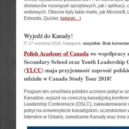
dostawców rozwiązań sprzętowych, jak i aplikacji, 
webowych. Obecne były takie marki, jak Microsoft,
Edmodo, Quizlet.
(więcej…)
Wyjedź do Kanady!
17 września 2018. Kategoria:
wszystkie
.
Brak komentar
Polish Academy of Canada
we współpracy 
Secondary School oraz Youth Leadership
(
YLCC
) maja przyjemność zaprosić polski
udziału w
Canada Study Tour 2018
!
Program ten umożliwia polskim uczniom pobyt w sz
Kanadzie, wyjazd na coroczną kanadyjską konferen
Leadership Conferenece (OSLC), zakwaterowanie u
pobyt na uniwersytecie kanadyjskim, uczestnictwo
liderskim w Ontario, zwiedzanie Kanady oraz inne a