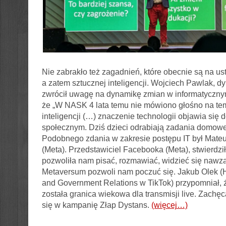
Nie zabrakło też zagadnień, które obecnie są na ust
a zatem sztucznej inteligencji. Wojciech Pawlak, 
zwrócił uwagę na dynamikę zmian w informatyczny
że „W NASK 4 lata temu nie mówiono głośno na tem
inteligencji (…) znaczenie technologii objawia się 
społecznym. Dziś dzieci odrabiają zadania domowe
Podobnego zdania w zakresie postępu IT był Mate
(Meta). Przedstawiciel Facebooka (Meta), stwierdził
pozwoliła nam pisać, rozmawiać, widzieć się nawz
Metaversum pozwoli nam poczuć się. Jakub Olek (H
and Government Relations w TikTok) przypomniał, 
została granica wiekowa dla transmisji live. Zachęc
się w kampanię Złap Dystans.
(więcej…)