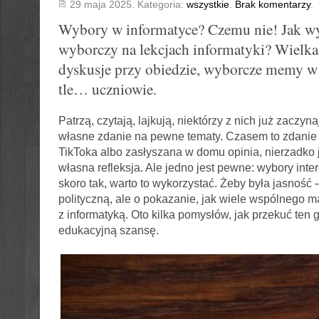
29 maja 2025. Kategoria:
wszystkie
.
Brak komentarzy
.
Wybory w informatyce? Czemu nie! Jak wy
wyborczy na lekcjach informatyki? Wielka 
dyskusje przy obiedzie, wyborcze memy w 
tle… uczniowie.
Patrzą, czytają, lajkują, niektórzy z nich już zaczyn
własne zdanie na pewne tematy. Czasem to zdanie 
TikToka albo zasłyszana w domu opinia, nierzadko j
własna refleksja. Ale jedno jest pewne: wybory inte
skoro tak, warto to wykorzystać. Żeby była jasność –
polityczną, ale o pokazanie, jak wiele wspólnego 
z informatyką. Oto kilka pomysłów, jak przekuć ten 
edukacyjną szansę.