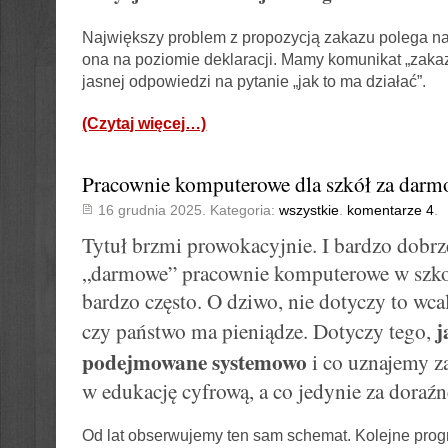
Największy problem z propozycją zakazu polega na
ona na poziomie deklaracji. Mamy komunikat „zaka
jasnej odpowiedzi na pytanie „jak to ma działać”.
(Czytaj więcej…)
Pracownie komputerowe dla szkół za darm
16 grudnia 2025. Kategoria:
wszystkie
.
komentarze 4
.
Tytuł brzmi prowokacyjnie. I bardzo dobrz
„darmowe” pracownie komputerowe w szkoł
bardzo często. O dziwo, nie dotyczy to wcal
j
czy państwo ma pieniądze. Dotyczy tego,
podejmowane systemowo
i co uznajemy za
w edukację cyfrową, a co jedynie za doraź
Od lat obserwujemy ten sam schemat. Kolejne progr