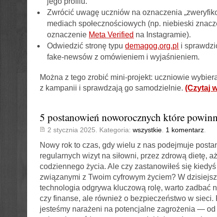
jego profilu.
Zwrócić uwagę uczniów na oznaczenia „zweryfik
mediach społecznościowych (np. niebieski znacz
oznaczenie
Meta Verified
na Instagramie).
Odwiedzić stronę typu
demagog.org.pl
i sprawdzi
fake-newsów z omówieniem i wyjaśnieniem.
Można z tego zrobić mini-projekt: uczniowie wybiera
z kampanii i sprawdzają go samodzielnie.
(Czytaj 
5 postanowień noworocznych które powinn
2 stycznia 2025. Kategoria:
wszystkie
.
1 komentarz
.
Nowy rok to czas, gdy wielu z nas podejmuje post
regularnych wizyt na siłowni, przez zdrową dietę, a
codziennego życia. Ale czy zastanowiłeś się kiedy
związanymi z Twoim cyfrowym życiem? W dzisiejsz
technologia odgrywa kluczową rolę, warto zadbać ni
czy finanse, ale również o bezpieczeństwo w sieci
jesteśmy narażeni na potencjalne zagrożenia — od