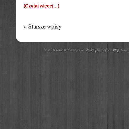
(Czytaj więcej…)
« Starsze wpisy
© 2026 Tomasz Mikołajczyk.
Zaloguj się
Layout:
Xfep
, tłum