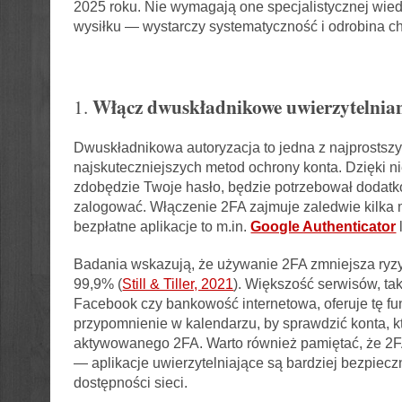
2025 roku. Nie wymagają one specjalistycznej wied
wysiłku — wystarczy systematyczność i odrobina ch
Włącz dwuskładnikowe uwierzytelnian
1.
Dwuskładnikowa autoryzacja to jedna z najprostszy
najskuteczniejszych metod ochrony konta. Dzięki nie
zdobędzie Twoje hasło, będzie potrzebował dodatk
zalogować. Włączenie 2FA zajmuje zaledwie kilka 
bezpłatne aplikacje to m.in.
Google Authenticator
Badania wskazują, że używanie 2FA zmniejsza ryzy
99,9% (
Still & Tiller, 2021
). Większość serwisów, tak
Facebook czy bankowość internetowa, oferuje tę f
przypomnienie w kalendarzu, by sprawdzić konta, k
aktywowanego 2FA. Warto również pamiętać, że 2FA
— aplikacje uwierzytelniające są bardziej bezpiecz
dostępności sieci.