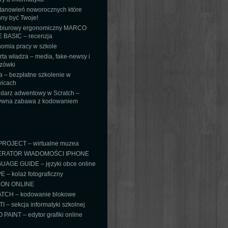
tanowień noworocznych które
ny być Twoje!
 biurowy ergonomiczny MARCO
 BASIC – recenzja
omia pracy w szkole
ta władza – media, fake-newsy i
zówki
 – bezpłatne szkolenie w
icach
darz adwentowy w Scratch –
tywna zabawa z kodowaniem
PROJECT – wirtualne muzea
RATOR WIADOMOŚCI IPHONE
AGE GUIDE – języki obce online
 – kolaż fotograficzny
ON ONLINE
TCH – kodowanie blokowe
TI – sekcja informatyki szkolnej
PAINT – edytor grafiki online