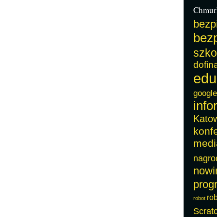
Chmur
bezp
bezp
szko
dofin
edu
google
info
Kato
konf
medi
nagro
nowi
prog
ro
robot
Scrat