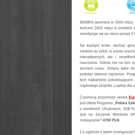
800MHz (premera w 2000 roku), 
końcem 2002 roku) w polskich sz
amortyzuje się po nieco ponad 3 l
Na każdym kroku słychać głosy
mediów do szkół, w prasie branżo
interaktywnych, ale i smartfo
nauczania. Szkoła ma na tym zy
duchem czasu. Zmiany takie ni
podołać takiemu ciężarowi. Pro
tych najbardziej potrzebujących
rządowego projektu „Laptop dla uc
Z pomocą przychodzi serwis
Eur
jest oferta Programu „
Polska Szk
z monitorem 19calowym, 3GB RA
(lub na życzenie Windows XP P
rozwiązanie?
4700 PLN
Co sądzicie o takim rozwiązaniu