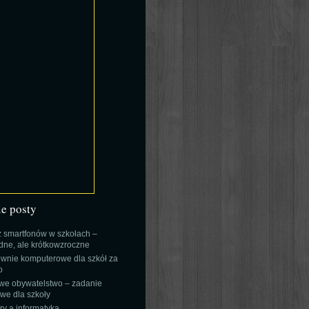
ie posty
 smartfonów w szkołach –
ne, ale krótkowzroczne
wnie komputerowe dla szkół za
o
we obywatelstwo – zadanie
e dla szkoły
y a informatyka