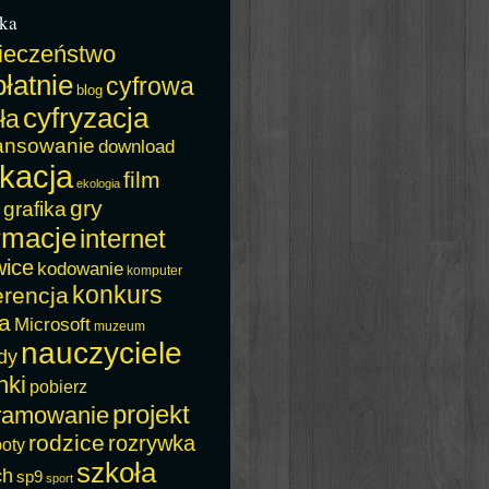
ka
ieczeństwo
łatnie
cyfrowa
blog
cyfryzacja
ła
ansowanie
download
kacja
film
ekologia
gry
grafika
rmacje
internet
wice
kodowanie
komputer
konkurs
erencja
a
Microsoft
muzeum
nauczyciele
dy
nki
pobierz
projekt
ramowanie
rodzice
rozrywka
boty
szkoła
ch
sp9
sport