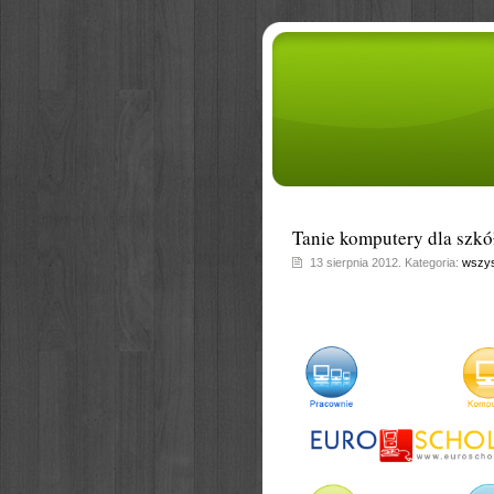
Tanie komputery dla szkó
13 sierpnia 2012. Kategoria:
wszys