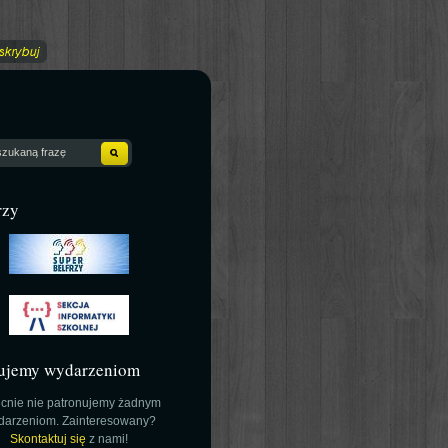
rzy
ujemy wydarzeniom
cnie nie patronujemy żadnym
darzeniom. Zainteresowany?
Skontaktuj się
z nami!