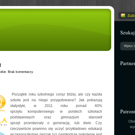
Szukaj
Partne
ł
tkie
.
Brak komentarzy
.
Początek roku szkolnego coraz bliżej, ale czy każda
szkoła jest na niego przygotowana? Jak pokazują
statystyki, w 2011 roku ponad 40%
Patron
sprzętu komputerowego w polskich szkołach
podstawowych oraz gimnazjum stanowił
Obe
sprzęt przestarzały o generację, lub dwie. Czy
wy
rzeczywiście powinno się uczyć przykładowo edukacji
wczesnoszkolnej (wszak już najmłodsze pokolenie jest