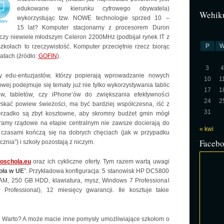
edukowane w kierunku cyfrowego obywatela)
Wehiku
wykorzystując tzw. NOWE technologie sprzed 10 –
15 lat? Komputer stacjonarny z procesorem Duron
czy niewiele młodszym Celeron 2200MHz (podbijał rynek IT z
P
kołach to rzeczywistość. Komputer przeciętnie rzecz biorąc
atach (źródło:
GOFIN
).
3
4
 edu-entuzjastów, którzy popierają wprowadzanie nowych
10
1
wej podejmuje się tematy już nie tylko wykorzystywania tablic
17
1
nów, tabletów, czy iPhone’ów do zwiększania efektywności
24
2
skać powiew świeżości, ma być bardziej współczesna, iść z
31
erzadko są zbyt kosztowne, aby skromny budżet gmin mógł
gramy rządowe na etapie centralnym nie zawsze docierają do
« kwi
, czasami kończą się
na dobrych chęciach (jak w przypadku
Faceb
znia”) i szkoły pozostają z niczym.
oschola.eu
oraz ich cykliczne oferty. Tym razem wartą uwagi
oła w UE
”. Przykładowa konfiguracja: 5 stanowisk HP DC5800
M, 250 GB HDD, klawiatura, mysz, Windows 7 Professional
rofessional), 12 miesięcy gwarancji. Ile kosztuje takie
? Warto? A może macie inne pomysły umożliwiające szkołom o