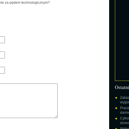
nie za pędem technologicznym?
Ostatn
Zakaz
wygod
Praco
darm
Cyfro
domow
Wybor