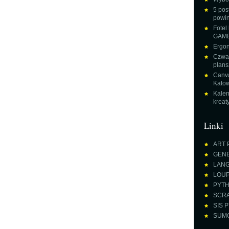
5 pos
powin
Fotel
GAME
Ergon
Czwar
plans
Canva
Katow
Kalen
krea
Linki
ART 
GENE
LANGU
LOUPE
PYTH
SCRA
SIS P
SUMO 