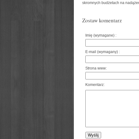
skromnych budżetach na nadąże
Zostaw komentarz
Imię (wymagane) :
E-mail (wymagany) :
Strona www:
Komentarz: