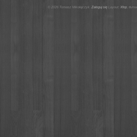
© 2026 Tomasz Mikołajczyk.
Zaloguj się
Layout:
Xfep
, tłum