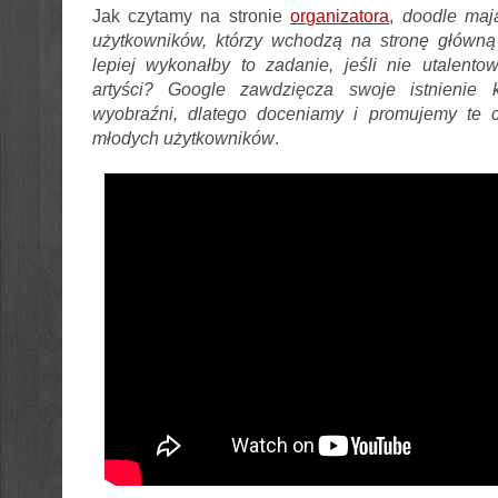
Jak czytamy na stronie
organizatora
,
doodle maj
użytkowników, którzy wchodzą na stronę główną 
lepiej wykonałby to zadanie, jeśli nie utalento
artyści? Google zawdzięcza swoje istnienie k
wyobraźni, dlatego doceniamy i promujemy te 
młodych użytkowników
.