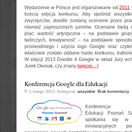
Wydarzenie w Polsce jest organizowane od
2011
r
trzecia edycja konkursu. Aby spośród wszystk
zwycięzców, doodle zostaną ocenione przez pr
również zaproszonych jurorów. Oceniane będą 
prac:
wartość artystyczna
– na podstawie grupy 
twórczych,
kreatywność
– na podstawie sposobu
przewodniego i użycia logo Google oraz
czyte
właściwie zostało oddane hasło konkursu, trafno
W edycji 2013 Doodle 4 Google w skład Jury wch
Jurek Owsiak, czy znany
(więcej…)
Konferencja Google dla Edukacji
1 lutego 2013. Kategoria:
wszystkie
.
Brak komentarzy
.
Konferencja
Edukacji Poznań S
spotkania się w g
innowacyjnych pol