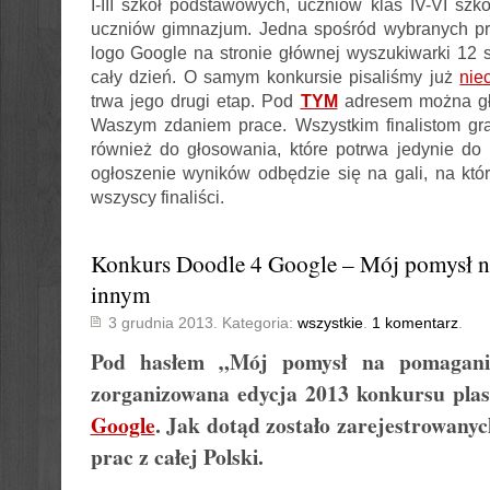
I-III szkół podstawowych, uczniów klas IV-VI sz
uczniów gimnazjum. Jedna spośród wybranych prz
logo Google na stronie głównej wyszukiwarki 12 st
cały dzień. O samym konkursie pisaliśmy już
nie
trwa jego drugi etap. Pod
TYM
adresem można gł
Waszym zdaniem prace. Wszystkim finalistom gr
również do głosowania, które potrwa jedynie do 
ogłoszenie wyników odbędzie się na gali, na któ
wszyscy finaliści.
Konkurs Doodle 4 Google – Mój pomysł 
innym
3 grudnia 2013. Kategoria:
wszystkie
.
1 komentarz
.
Pod hasłem „
Mój pomysł na pomagani
zorganizowana edycja 2013 konkursu plas
Google
. Jak dotąd zostało zarejestrowanyc
prac z całej Polski.