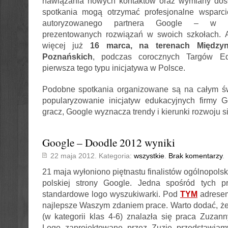
nawiązania nowych kontaktów oraz wymiany doś
spotkania mogą otrzymać profesjonalne wsparc
autoryzowanego partnera Google – w za
prezentowanych rozwiązań w swoich szkołach. A
więcej już
16 marca, na terenach Między
Poznańskich
, podczas corocznych Targów Ed
pierwsza tego typu inicjatywa w Polsce.
Podobne spotkania organizowane są na całym św
popularyzowanie inicjatyw edukacyjnych firmy G
gracz, Google wyznacza trendy i kierunki rozwoju si
Google – Doodle 2012 wyniki
22 maja 2012. Kategoria:
wszystkie
.
Brak komentarzy
.
21 maja wyłoniono piętnastu finalistów ogólnopols
polskiej strony Google. Jedna spośród tych p
standardowe logo wyszukiwarki. Pod
TYM
adrese
najlepsze Waszym zdaniem prace. Warto dodać, że 
(w kategorii klas 4-6) znalazła się praca Zuzan
Logo zaprojektowane przez Zuzię przedstawiam