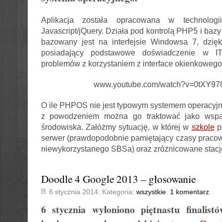
Aplikacja została opracowana w technolo
Javascript/jQuery. Działa pod kontrolą PHP5 i b
bazowany jest na interfejsie Windowsa 7, dzię
posiadający podstawowe doświadczenie w I
problemów z korzystaniem z interface okienkowego
www.youtube.com/watch?v=0tXY9
O ile PHPOS nie jest typowym systemem operacyjny
z powodzeniem można go traktować jako wsparc
środowiska. Załóżmy sytuację, w której w
szkole
p
serwer (prawdopodobnie pamiętający czasy pracown
niewykorzystanego SBSa) oraz zróżnicowane stac
Doodle 4 Google 2013 – głosowanie
6 stycznia 2014. Kategoria:
wszystkie
.
1 komentarz
.
6 stycznia wyłoniono piętnastu finalist