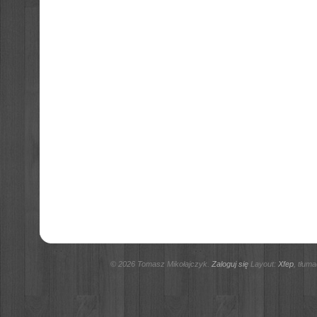
© 2026 Tomasz Mikołajczyk.
Zaloguj się
Layout:
Xfep
, tłum