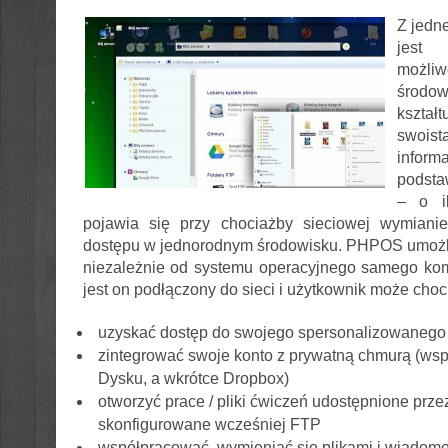
Z jedn
jest
możliw
środow
kształ
swois
inform
podsta
– o i
pojawia się przy chociażby sieciowej wymianie 
dostępu w jednorodnym środowisku. PHPOS umożliw
niezależnie od systemu operacyjnego samego kom
jest on podłączony do sieci i użytkownik może choc
uzyskać dostęp do swojego spersonalizowanego
zintegrować swoje konto z prywatną chmurą (wsp
Dysku, a wkrótce Dropbox)
otworzyć prace / pliki ćwiczeń udostępnione prz
skonfigurowane wcześniej FTP
współpracować, wymieniać się plikami i wiadomo