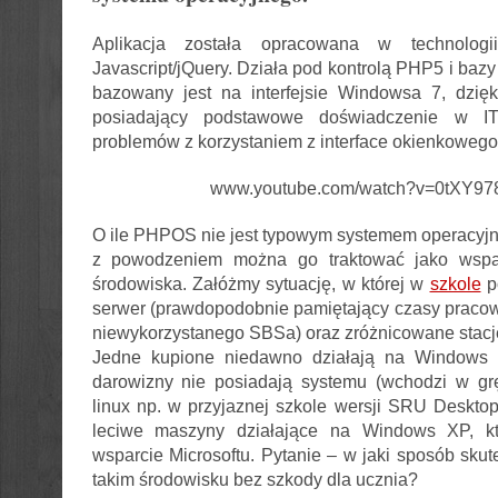
Aplikacja została opracowana w technolo
Javascript/jQuery. Działa pod kontrolą PHP5 i b
bazowany jest na interfejsie Windowsa 7, dzię
posiadający podstawowe doświadczenie w I
problemów z korzystaniem z interface okienkowego
www.youtube.com/watch?v=0tXY9
O ile PHPOS nie jest typowym systemem operacyjny
z powodzeniem można go traktować jako wsparc
środowiska. Załóżmy sytuację, w której w
szkole
p
serwer (prawdopodobnie pamiętający czasy pracown
niewykorzystanego SBSa) oraz zróżnicowane stacj
Jedne kupione niedawno działają na Windows 
darowizny nie posiadają systemu (wchodzi w g
linux np. w przyjaznej szkole wersji SRU Desktop
leciwe maszyny działające na Windows XP, któ
wsparcie Microsoftu. Pytanie – w jaki sposób skut
takim środowisku bez szkody dla ucznia?