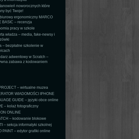
tanowień noworocznych które
ny być Twoje!
 biurowy ergonomiczny MARCO
 BASIC – recenzja
omia pracy w szkole
ta władza – media, fake-newsy i
zówki
 – bezpłatne szkolenie w
icach
darz adwentowy w Scratch –
tywna zabawa z kodowaniem
PROJECT – wirtualne muzea
RATOR WIADOMOŚCI IPHONE
AGE GUIDE – języki obce online
 – kolaż fotograficzny
ON ONLINE
TCH – kodowanie blokowe
TI – sekcja informatyki szkolnej
PAINT – edytor grafiki online