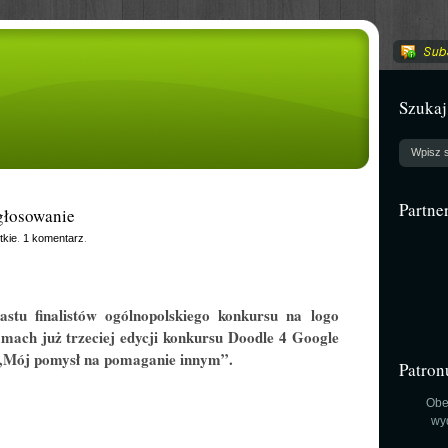
Szukaj
Partne
głosowanie
tkie
.
1 komentarz
.
astu finalistów ogólnopolskiego konkursu na logo
mach już trzeciej edycji konkursu Doodle 4 Google
„
Mój pomysł na pomaganie innym”
.
Patron
Obe
wy