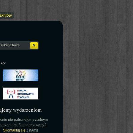
rzy
ujemy wydarzeniom
cnie nie patronujemy żadnym
darzeniom. Zainteresowany?
Skontaktuj się
z nami!