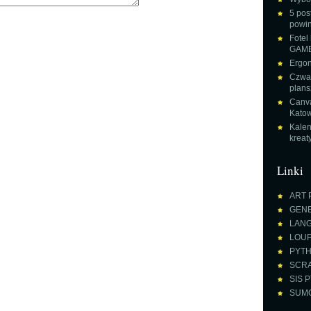
5 pos
powin
Fotel
GAME
Ergon
Czwar
plans
Canva
Katow
Kalen
krea
Linki
ART 
GENE
LANGU
LOUPE
PYTH
SCRA
SIS P
SUMO 