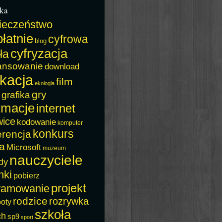
ka
ieczeństwo
łatnie
cyfrowa
blog
cyfryzacja
ła
ansowanie
download
kacja
film
ekologia
gry
grafika
rmacje
internet
wice
kodowanie
komputer
konkurs
erencja
a
Microsoft
muzeum
nauczyciele
dy
nki
pobierz
projekt
ramowanie
rodzice
rozrywka
boty
szkoła
ch
sp9
sport