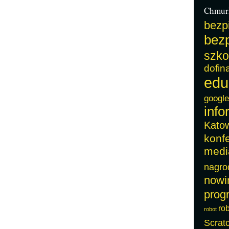
Chmur
bezp
bezp
szko
dofin
edu
google
info
Kato
konf
medi
nagro
nowi
prog
ro
robot
Scrat