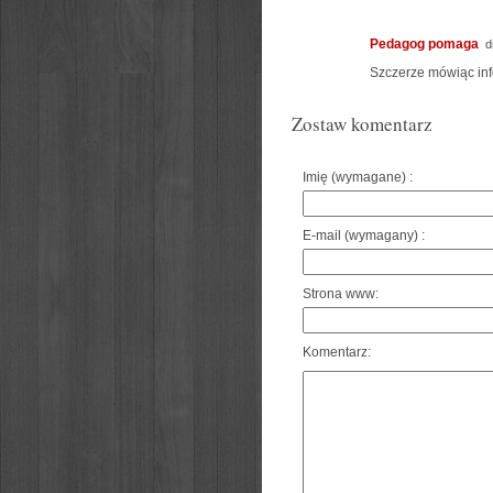
Pedagog pomaga
dn
Szczerze mówiąc inf
Zostaw komentarz
Imię (wymagane) :
E-mail (wymagany) :
Strona www:
Komentarz: