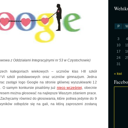
Wehiku
P
3
4
10
1
17
1
24
2
awowa z Oddziałami Integracyjnymi nr 53 w Częstochowie)
31
zech kategoriach wiekowych – uczniów klas I-III szkół
« kwi
V-VI szkół podstawowych oraz uczniów gimnazjum. Jedna
Faceb
rac zastąpi logo Google na stronie głównej wyszukiwarki 12
eń. O samym konkursie pisaliśmy już
nieco wcześniej
, obecnie
resem można głosować na najlepsze Waszym zdaniem prace.
. Zachęcamy również do głosowania, które potrwa jedynie do 9
 wyników odbędzie się na gali, na którą zaproszeni zostaną