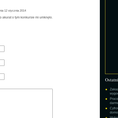
ia 12 stycznia 2014
o akurat o tym konkursie mi umknęło.
Ostatn
Zakaz
wygod
Praco
darm
Cyfro
domow
Wybor