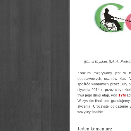
(Kamil Krysian, Szkoła Podst
Konkurs rozgrywany jest w tr
podstawowych, uczniów klas I
spośród wybranych przez Jury p
stycznia 2014 r., przez cały dzi
trwa jego drugi etap. Pod
TYM
ad
Wszystkim finalistom gratulujemy
stycznia. Uroczyste ogłoszenie
wszyscy finaliści.
Jeden komentarz