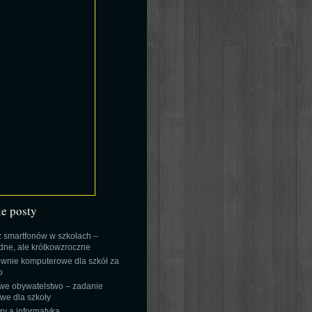
ie posty
 smartfonów w szkołach –
ne, ale krótkowzroczne
wnie komputerowe dla szkół za
o
we obywatelstwo – zadanie
e dla szkoły
y a informatyka