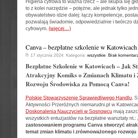
Higiena cyfrowa to ważna rzecz – ale skupia się gł
to z kolei narzędzie – potężne, ale jednak tylko jed
obywatelstwo idzie dalej: łączy kompetencje, postaw
pozwalają świadomie, odpowiedzialnie i twórczo dz
cyfrowym.
(więcej…)
Canva – bezpłatne szkolenie w Katowicach
17 stycznia 2024. Kategoria:
wszystkie
.
Brak komentar
Bezpłatne Szkolenie w Katowicach – Jak S
Atrakcyjny Komiks o Zmianach Klimatu 
Rozwoju Środowiska za Pomocą Canva!
Polskie Stowarzyszenie Sprawiedliwego Handlu
, 
Aktywności Przeróżnych niemarudni.pl w Katowica
Doskonalenia Nauczycieli w Sosnowcu
mają zaszcz
wszystkich entuzjastów na bezpłatne warsztaty nt.: 
zastosowaniem programu Canva stworzyć atrak
temat zmian klimatu i zrównoważonego rozwoju