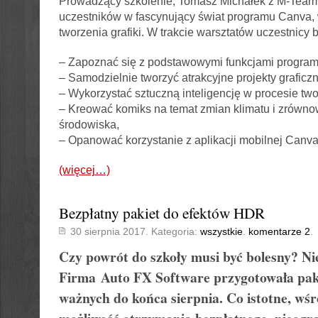
Prowadzący szkolenie, Tomasz Michałek z M-Team 
uczestników w fascynujący świat programu Canva,
tworzenia grafiki. W trakcie warsztatów uczestnicy 
– Zapoznać się z podstawowymi funkcjami progra
– Samodzielnie tworzyć atrakcyjne projekty graficzn
– Wykorzystać sztuczną inteligencję w procesie tw
– Kreować komiks na temat zmian klimatu i zrówn
środowiska,
– Opanować korzystanie z aplikacji mobilnej Canva
(więcej…)
Bezpłatny pakiet do efektów HDR
30 sierpnia 2017. Kategoria:
wszystkie
.
komentarze 2
.
Czy powrót do szkoły musi być bolesny? Ni
Firma
Auto FX Software
przygotowała paki
ważnych do końca sierpnia. Co istotne, wśr