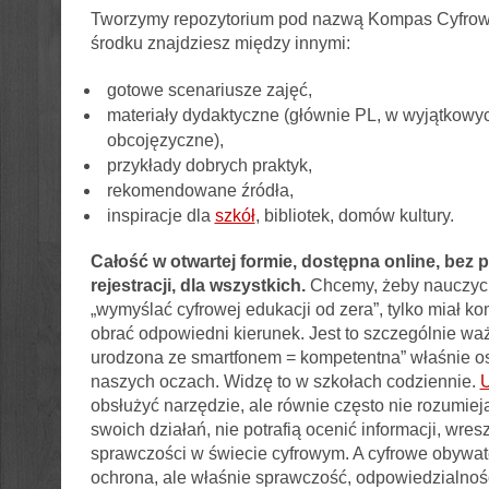
Tworzymy repozytorium pod nazwą Kompas Cyfro
środku znajdziesz między innymi:
gotowe scenariusze zajęć,
materiały dydaktyczne (głównie PL, w wyjątkowy
obcojęzyczne),
przykłady dobrych praktyk,
rekomendowane źródła,
inspiracje dla
szkół
, bibliotek, domów kultury.
Całość w otwartej formie, dostępna online, bez p
rejestracji, dla wszystkich.
Chcemy, żeby nauczyci
„wymyślać cyfrowej edukacji od zera”, tylko miał k
obrać odpowiedni kierunek. Jest to szczególnie waż
urodzona ze smartfonem = kompetentna” właśnie o
naszych oczach. Widzę to w szkołach codziennie.
U
obsłużyć narzędzie, ale równie często nie rozumie
swoich działań, nie potrafią ocenić informacji, wres
sprawczości w świecie cyfrowym. A cyfrowe obywate
ochrona, ale właśnie sprawczość, odpowiedzialno