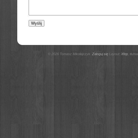
© 2026 Tomasz Mikołajczyk.
Zaloguj się
Layout:
Xfep
, tłum