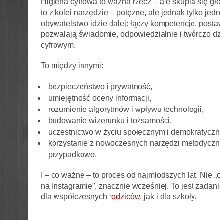
Higiena cyfrowa to ważna rzecz – ale skupia się gł
to z kolei narzędzie – potężne, ale jednak tylko jed
obywatelstwo idzie dalej: łączy kompetencje, postaw
pozwalają świadomie, odpowiedzialnie i twórczo dz
cyfrowym.
To między innymi:
bezpieczeństwo i prywatność,
umiejętność oceny informacji,
rozumienie algorytmów i wpływu technologii,
budowanie wizerunku i tożsamości,
uczestnictwo w życiu społecznym i demokratyczn
korzystanie z nowoczesnych narzędzi metodyczni
przypadkowo.
I – co ważne – to proces od najmłodszych lat. Nie 
na Instagramie”, znacznie wcześniej. To jest zad
dla współczesnych
rodziców
, jak i dla szkoły.