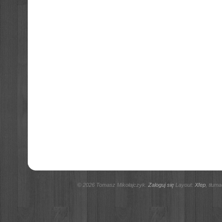
© 2026 Tomasz Mikołajczyk.
Zaloguj się
Layout:
Xfep
, tłum