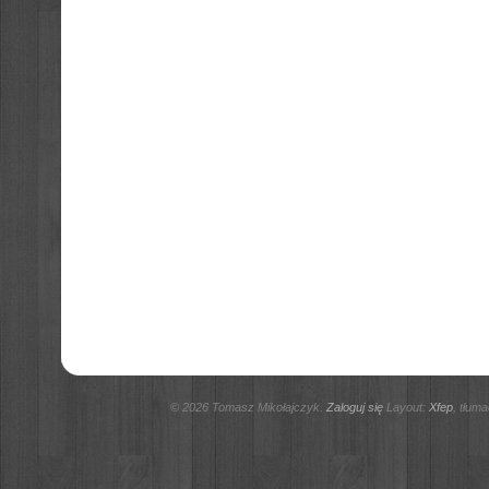
© 2026 Tomasz Mikołajczyk.
Zaloguj się
Layout:
Xfep
, tłum