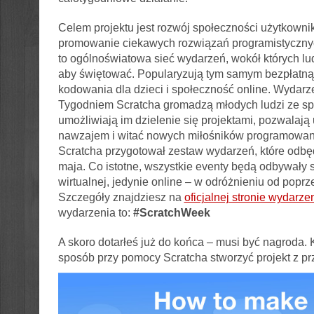
Celem projektu jest rozwój społeczności użytkowni
promowanie ciekawych rozwiązań programistyczny
to ogólnoświatowa sieć wydarzeń, wokół których lu
aby świętować. Popularyzują tym samym bezpłatną
kodowania dla dzieci i społeczność online. Wydarz
Tygodniem Scratcha gromadzą młodych ludzi ze sp
umożliwiają im dzielenie się projektami, pozwalają 
nawzajem i witać nowych miłośników programowan
Scratcha przygotował zestaw wydarzeń, które odbę
maja. Co istotne, wszystkie eventy będą odbywały s
wirtualnej, jedynie online – w odróżnieniu od poprz
Szczegóły znajdziesz na
oficjalnej stronie wydarze
wydarzenia to:
#ScratchWeek
A skoro dotarłeś już do końca – musi być nagroda. Kró
sposób przy pomocy Scratcha stworzyć projekt z pr