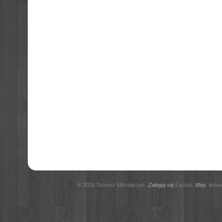
© 2026 Tomasz Mikołajczyk.
Zaloguj się
Layout:
Xfep
, tłum