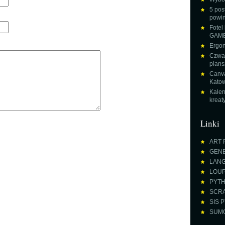
5 pos
powin
Fotel
GAME
Ergon
Czwar
plans
Canva
Katow
Kalen
krea
Linki
ART 
GENE
LANGU
LOUPE
PYTH
SCRA
SIS P
SUMO 