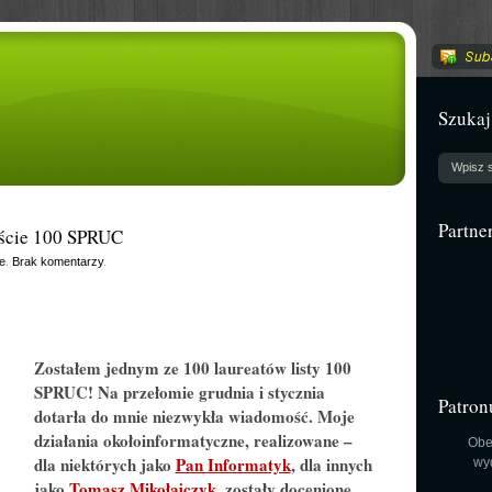
Szukaj
Partne
iście 100 SPRUC
e
.
Brak komentarzy
.
Zostałem jednym ze 100 laureatów listy 100
SPRUC! Na przełomie grudnia i stycznia
Patron
dotarła do mnie niezwykła wiadomość. Moje
działania okołoinformatyczne, realizowane –
Obe
dla niektórych jako
Pan Informatyk
, dla innych
wy
jako
Tomasz Mikołajczyk
, zostały docenione