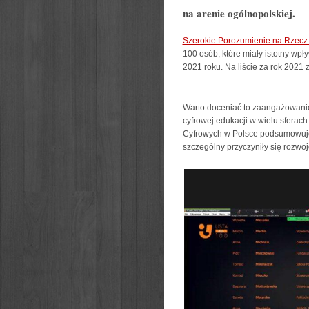
na arenie ogólnopolskiej.
Szerokie Porozumienie na Rzecz 
100 osób, które miały istotny wp
2021 roku. Na liście za rok 2021
Warto doceniać to zaangażowani
cyfrowej edukacji w wielu sferac
Cyfrowych w Polsce podsumowuje m
szczególny przyczyniły się rozwo