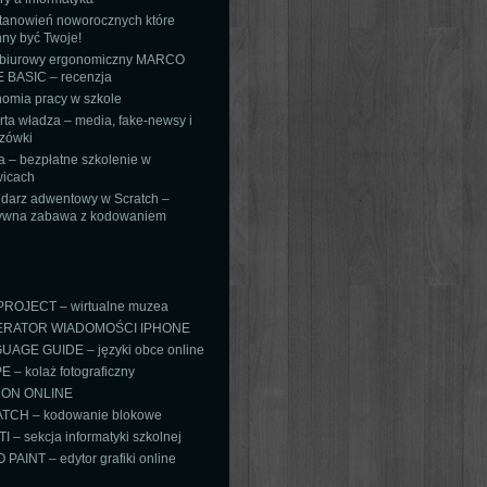
tanowień noworocznych które
ny być Twoje!
 biurowy ergonomiczny MARCO
 BASIC – recenzja
omia pracy w szkole
ta władza – media, fake-newsy i
zówki
 – bezpłatne szkolenie w
icach
darz adwentowy w Scratch –
tywna zabawa z kodowaniem
PROJECT – wirtualne muzea
RATOR WIADOMOŚCI IPHONE
AGE GUIDE – języki obce online
 – kolaż fotograficzny
ON ONLINE
TCH – kodowanie blokowe
TI – sekcja informatyki szkolnej
PAINT – edytor grafiki online