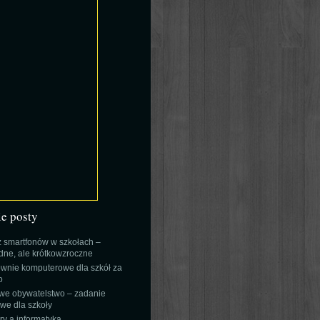
ie posty
 smartfonów w szkołach –
ne, ale krótkowzroczne
wnie komputerowe dla szkół za
o
we obywatelstwo – zadanie
e dla szkoły
y a informatyka