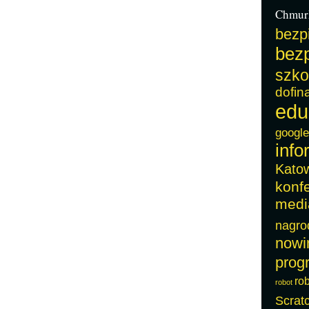
Chmur
bezp
bezp
szko
dofin
edu
google
info
Kato
konf
medi
nagro
nowi
prog
ro
robot
Scrat