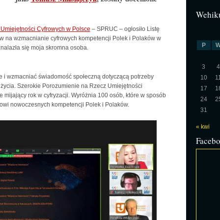
Wehiku
Umiejętności Cyfrowych w Polsce
– SPRUC – ogłosiło Listę
ływ na wzmacnianie cyfrowych kompetencji Polek i Polaków w
P
 znalazła się moja skromna osoba.
3
4
e i wzmacniać świadomość społeczną dotyczącą potrzeby
10
1
h życia. Szerokie Porozumienie na Rzecz Umiejętności
17
1
ijający rok w cyfryzacji. Wyróżnia 100 osób, które w sposób
24
2
jowi nowoczesnych kompetencji Polek i Polaków.
31
« kwi
Faceb