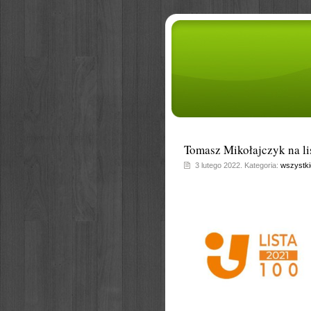
Tomasz Mikołajczyk na l
3 lutego 2022. Kategoria:
wszystki