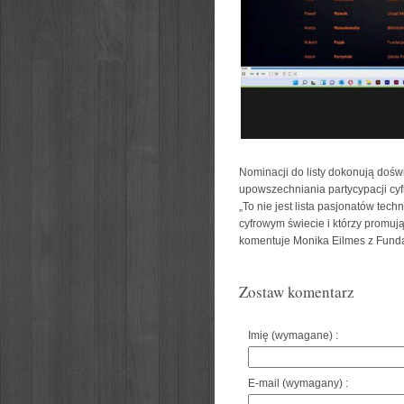
Nominacji do listy dokonują doświ
upowszechniania partycypacji cyfr
„To nie jest lista pasjonatów techn
cyfrowym świecie i którzy promuj
komentuje Monika Eilmes z Fundacj
Zostaw komentarz
Imię (wymagane) :
E-mail (wymagany) :