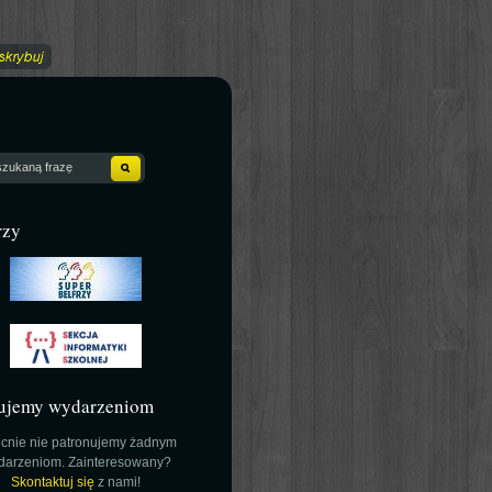
rzy
ujemy wydarzeniom
cnie nie patronujemy żadnym
darzeniom. Zainteresowany?
Skontaktuj się
z nami!