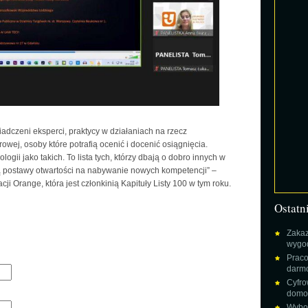
adczeni eksperci, praktycy w działaniach na rzecz
owej, osoby które potrafią ocenić i docenić osiągnięcia.
ologii jako takich. To lista tych, którzy dbają o dobro innych w
ą postawy otwartości na nabywanie nowych kompetencji” –
i Orange, która jest członkinią Kapituły Listy 100 w tym roku.
Ostatn
Zakaz
wygod
Praco
darm
Cyfro
domow
Wybor