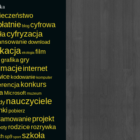
ka
ieczeństwo
łatnie
cyfrowa
blog
cyfryzacja
ła
ansowanie
download
kacja
film
ekologia
gry
grafika
rmacje
internet
wice
kodowanie
komputer
konkurs
erencja
a
Microsoft
muzeum
nauczyciele
dy
nki
pobierz
projekt
ramowanie
rodzice
rozrywka
boty
szkoła
ch
sp9
sport