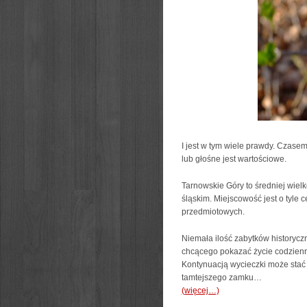
I jest w tym wiele prawdy. Czasem
lub głośne jest wartościowe.
Tarnowskie Góry to średniej wie
śląskim. Miejscowość jest o tyle
przedmiotowych.
Niemała ilość zabytków historyczn
chcącego pokazać życie codzienn
Kontynuacją wycieczki może stać 
tamtejszego zamku…
(więcej…)