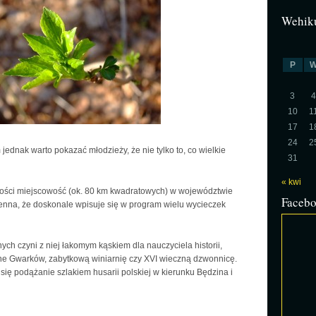
Wehiku
P
3
4
10
1
17
1
24
2
 jednak warto pokazać młodzieży, że nie tylko to, co wielkie
31
« kwi
lkości miejscowość (ok. 80 km kwadratowych) w województwie
Faceb
 cenna, że doskonale wpisuje się w program wielu wycieczek
ych czyni z niej łakomym kąskiem dla nauczyciela historii,
e Gwarków, zabytkową winiarnię czy XVI wieczną dzwonnicę.
się podążanie szlakiem husarii polskiej w kierunku Będzina i