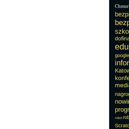
Chmur
bezp
bezp
szko
dofin
edu
google
info
Kato
konf
medi
nagro
nowi
prog
ro
robot
Scrat