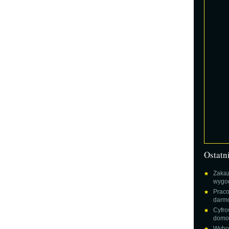
Ostatn
Zakaz
wygod
Praco
darm
Cyfro
domow
Wybor