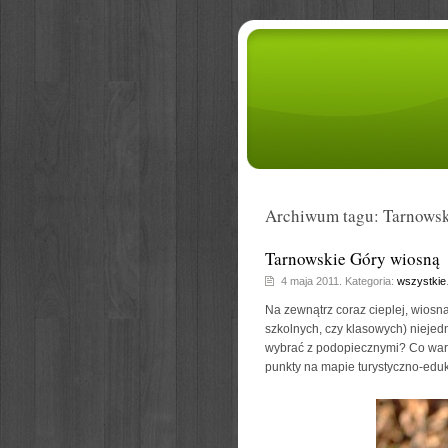
Archiwum tagu: Tarnowsk
Tarnowskie Góry wiosną
4 maja 2011. Kategoria:
wszystkie
Na zewnątrz coraz cieplej, wiosn
szkolnych, czy klasowych) niejed
wybrać z podopiecznymi? Co war
punkty na mapie turystyczno-eduk