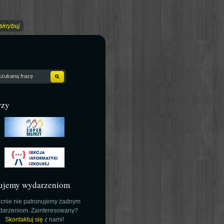
rzy
ujemy wydarzeniom
cnie nie patronujemy żadnym
darzeniom. Zainteresowany?
Skontaktuj się
z nami!