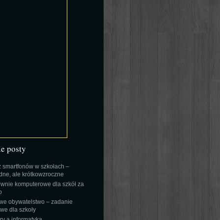
ie posty
 smartfonów w szkołach –
ne, ale krótkowzroczne
wnie komputerowe dla szkół za
o
we obywatelstwo – zadanie
e dla szkoły
y a informatyka