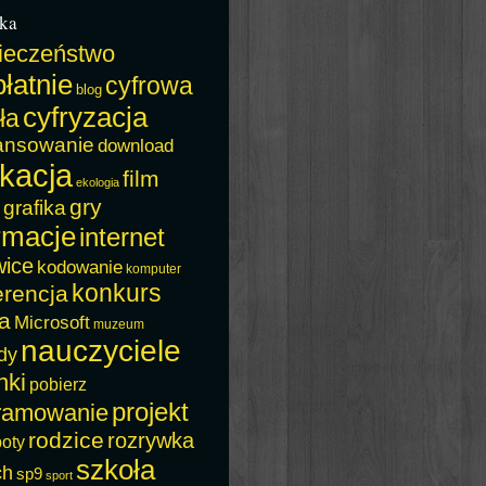
ka
ieczeństwo
łatnie
cyfrowa
blog
cyfryzacja
ła
ansowanie
download
kacja
film
ekologia
gry
grafika
rmacje
internet
wice
kodowanie
komputer
konkurs
erencja
a
Microsoft
muzeum
nauczyciele
dy
nki
pobierz
projekt
ramowanie
rodzice
rozrywka
boty
szkoła
ch
sp9
sport