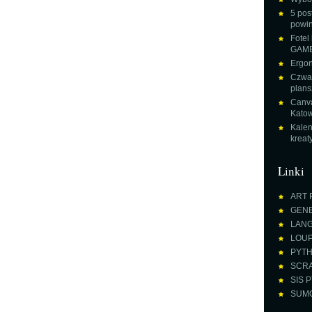
5 pos
powin
Fotel
GAME
Ergon
Czwar
plans
Canva
Katow
Kalen
krea
Linki
ART 
GENE
LANGU
LOUPE
PYTH
SCRA
SIS P
SUMO 