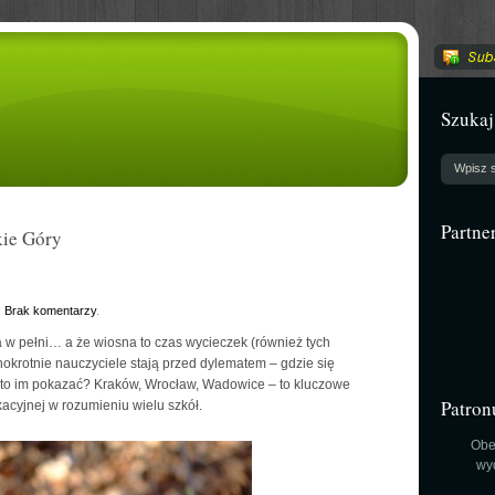
Szukaj
Partne
ie Góry
.
Brak komentarzy
.
a w pełni… a że wiosna to czas wycieczek (również tych
nokrotnie nauczyciele stają przed dylematem – gdzie się
to im pokazać? Kraków, Wrocław, Wadowice – to kluczowe
Patron
acyjnej w rozumieniu wielu szkół.
Obe
wy