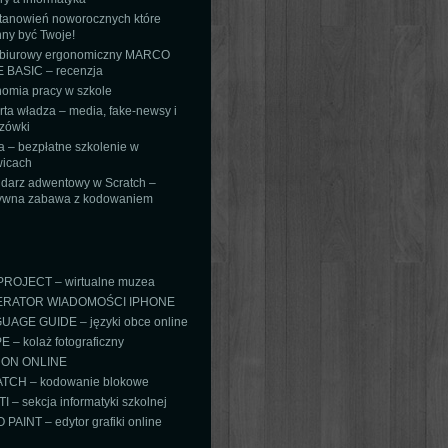
tanowień noworocznych które
ny być Twoje!
 biurowy ergonomiczny MARCO
 BASIC – recenzja
omia pracy w szkole
ta władza – media, fake-newsy i
zówki
 – bezpłatne szkolenie w
icach
darz adwentowy w Scratch –
tywna zabawa z kodowaniem
PROJECT – wirtualne muzea
RATOR WIADOMOŚCI IPHONE
AGE GUIDE – języki obce online
 – kolaż fotograficzny
ON ONLINE
TCH – kodowanie blokowe
TI – sekcja informatyki szkolnej
PAINT – edytor grafiki online