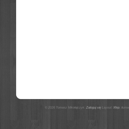
© 2026 Tomasz Mikołajczyk.
Zaloguj się
Layout:
Xfep
, tłum