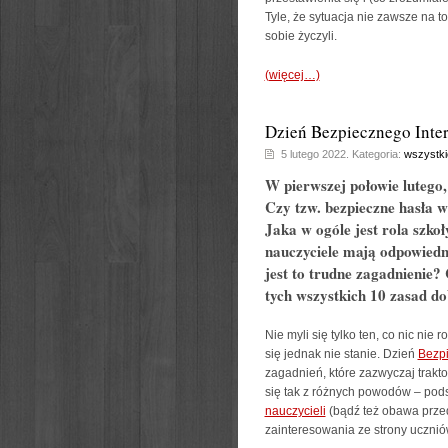
Tyle, że sytuacja nie zawsze na 
sobie życzyli.
(więcej…)
Dzień Bezpiecznego Inter
5 lutego 2022. Kategoria:
wszystki
W pierwszej połowie lutego,
Czy tzw. bezpieczne hasła w 
Jaka w ogóle jest rola szk
nauczyciele mają odpowiedn
jest to trudne zagadnienie? 
tych wszystkich 10 zasad do
Nie myli się tylko ten, co nic nie
się jednak nie stanie. Dzień
Bezp
zagadnień, które zazwyczaj trakt
się tak z różnych powodów – po
nauczycieli
(bądź też obawa prze
zainteresowania ze strony ucznió