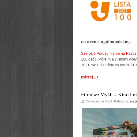
na arenie ogólnopolskiej.
Szerokie Porozumienie na Rzecz 
100 osób, które miały istotny wp
2021 roku. Na liście za rok 2021
(więcej…)
Filmowe Myśli – Kino Le
29 września 2021. Kategoria:
wszy