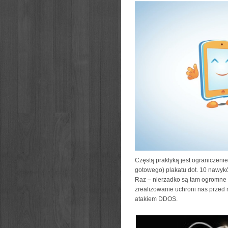
Częstą praktyką jest ograniczenie
gotowego) plakatu dot. 10 nawykó
Raz – nierzadko są tam ogromne 
zrealizowanie uchroni nas przed
atakiem DDOS.