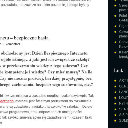
to pozwalała, nie zawsze na takim poziomie, jakiego byśmy
5 pos
powin
Fotel
GAME
Ergon
Czwar
netu – bezpieczne hasła
plans
Canva
e
.
1 komentarz
.
Katow
 obchodzony jest Dzień Bezpiecznego Internetu.
Kalen
krea
ogóle istnieją…i jaki jest ich związek ze szkołą?
oły w przekazywaniu wiedzy z tego zakresu? Czy
Linki
ie kompetencje i wiedzę? Czy mieć muszą? Na ile
Czy nie można prościej, bardziej przystępnie, bez
ART 
brego zachowania, bezpiecznego surfowania, etc.?
GENE
LANGU
 robi. I w tym miejscu w zasadzie mógłbym zakończyć wpis. Tak
LOUPE
iecznego
Internetu jest świetnym pretekstem do rozwinięcia
PYTH
owane są zdawkowo, niejako „na szybko” w szkołach. Dzieje
SCRA
dstawa programowa, brak odpowiednich umiejętności
SIS P
d tak szybko zmieniającym się zagadnieniem), czasem brak
SUMO 
w.