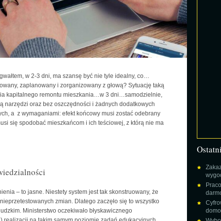
gwałtem, w 2-3 dni, ma szansę być nie tyle idealny, co…
towany, zaplanowany i zorganizowany z głową? Sytuację taką
ia kapitalnego remontu mieszkania…w 3 dni…samodzielnie,
ową narzędzi oraz bez oszczędności i żadnych dodatkowych
nych, a z wymaganiami: efekt końcowy musi zostać odebrany
si się spodobać mieszkańcom i ich teściowej, z którą nie ma
Ostatn
Zakaz
iedzialności
wygod
Praco
nia – to jasne. Niestety system jest tak skonstruowany, że
darm
 nieprzetestowanych zmian. Dlatego zaczęło się to wszystko
Cyfro
 ludzkim. Ministerstwo oczekiwało błyskawicznego
domow
łe) realizacji na takim samym poziomie zadań edukacyjnych.
Wybor