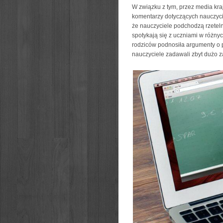
W związku z tym, przez media kr
komentarzy dotyczących nauczycieli
że nauczyciele podchodzą rzeteln
spotykają się z uczniami w różnyc
rodziców podnosiła argumenty o p
nauczyciele zadawali zbyt dużo z