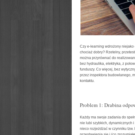
Czy e-learning wdrożony niejako 
chociaż dobry? Rzetelny, przetes
można przyrównać do realizowan
bez hydraulika, elektryka, z poł
funduszy. Co więcej, bez wytycz
przez inspektora budowlanego, mu
kontaktu.
Problem 1: Drabina odpow
Każdy ma swoje zadania do spełnie
nie lubi szybkich, dynamicznych i
nieco rozjeżdżać w czynniku tzw.
przestawienia się i (co zrozumia