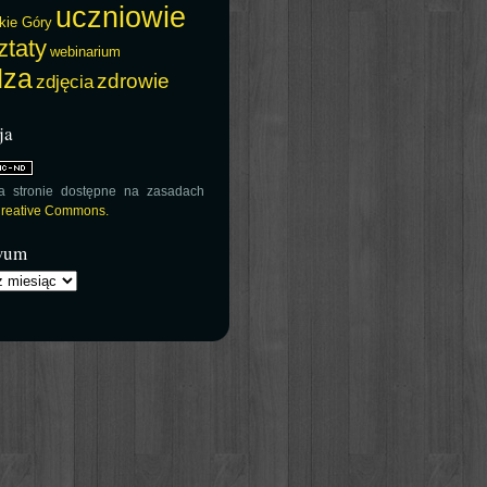
uczniowie
kie Góry
ztaty
webinarium
dza
zdrowie
zdjęcia
ja
na stronie dostępne na zasadach
 Creative Commons.
wum
m