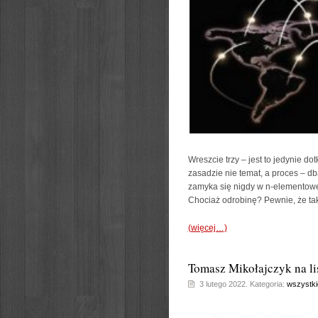
Wreszcie trzy – jest to jedynie do
zasadzie nie temat, a proces – d
zamyka się nigdy w n-elementowej 
Chociaż odrobinę? Pewnie, że tak
(więcej…)
Tomasz Mikołajczyk na l
3 lutego 2022. Kategoria:
wszystki