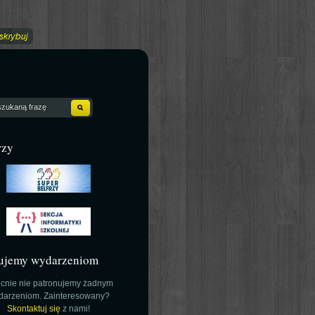
rzy
ujemy wydarzeniom
cnie nie patronujemy żadnym
darzeniom. Zainteresowany?
Skontaktuj się
z nami!