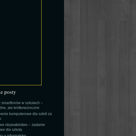
ie posty
 smartfonów w szkołach –
ne, ale krótkowzroczne
wnie komputerowe dla szkół za
o
we obywatelstwo – zadanie
e dla szkoły
y a informatyka