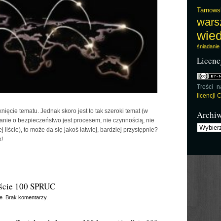
Tarnows
wars
wie
śniadanie
Licenc
Treści 
licencji
tknięcie tematu. Jednak skoro jest to tak szeroki temat (w
Archi
banie o bezpieczeństwo jest procesem, nie czynnością, nie
Archiwu
liście), to może da się jakoś łatwiej, bardziej przystępnie?
!
iście 100 SPRUC
e
.
Brak komentarzy
.