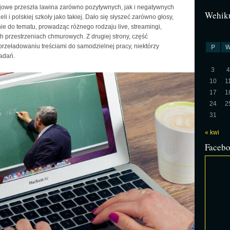
ajowe przeszła lawina zarówno pozytywnych, jak i negatywnych
Wehiku
 i polskiej szkoły jako takiej. Dało się słyszeć zarówno głosy,
ie do tematu, prowadząc różnego rodzaju live, streamingi,
h przestrzeniach chmurowych. Z drugiej strony, część
rzeładowaniu treściami do samodzielnej pracy, niektórzy
P
adań.
3
4
10
1
17
1
24
2
31
« kwi
Faceb