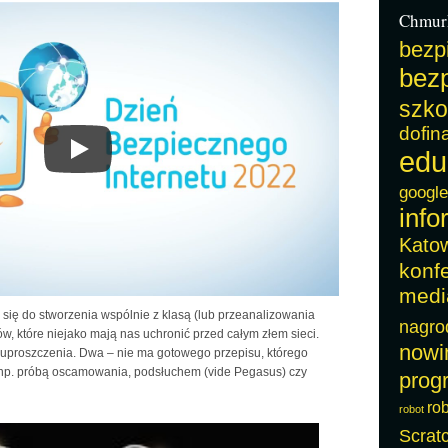
Chmur
bezp
bezp
szko
dofin
edu
google
info
Kato
konf
medi
 się do stworzenia wspólnie z klasą (lub przeanalizowania
nagro
w, które niejako mają nas uchronić przed całym złem sieci.
nowi
uproszczenia. Dwa – nie ma gotowego przepisu, którego
 np. próbą oscamowania, podsłuchem (vide Pegasus) czy
prog
ro
robot
Scrat