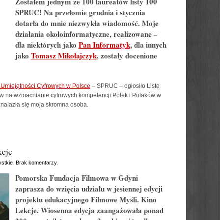
Zostałem jednym ze 100 laureatów listy 100
SPRUC! Na przełomie grudnia i stycznia
dotarła do mnie niezwykła wiadomość. Moje
działania okołoinformatyczne, realizowane –
dla niektórych jako
Pan Informatyk
, dla innych
jako
Tomasz Mikołajczyk
, zostały docenione
Umiejętności Cyfrowych w Polsce
– SPRUC – ogłosiło Listę
ływ na wzmacnianie cyfrowych kompetencji Polek i Polaków w
 znalazła się moja skromna osoba.
kcje
stkie
.
Brak komentarzy
.
Pomorska Fundacja Filmowa w Gdyni
zaprasza do wzięcia udziału w jesiennej edycji
projektu edukacyjnego Filmowe Myśli. Kino
Lekcje. Wiosenna edycja zaangażowała ponad