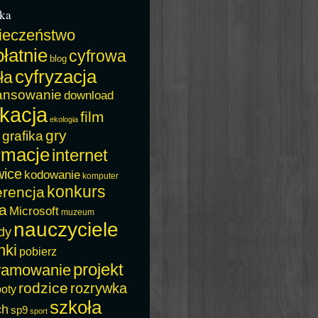
ka
ieczeństwo
łatnie
cyfrowa
blog
cyfryzacja
ła
ansowanie
download
kacja
film
ekologia
gry
grafika
rmacje
internet
wice
kodowanie
komputer
konkurs
erencja
a
Microsoft
muzeum
nauczyciele
dy
nki
pobierz
projekt
ramowanie
rodzice
rozrywka
boty
szkoła
ch
sp9
sport