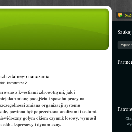
Szukaj
Partne
ach zdalnego nauczania
tkie
.
komentarze 2
.
arówno z kwestiami zdrowotnymi, jak i
iejako zmianę podejścia i sposobu pracy na
szczególności zmiana organizacji systemu
Patron
alę, powinna być poprzedzona analizami i testami.
 niewidoczny gołym okiem czynnik losowy, wymusił
Obe
posób ekspresowy i dynamiczny.
wy