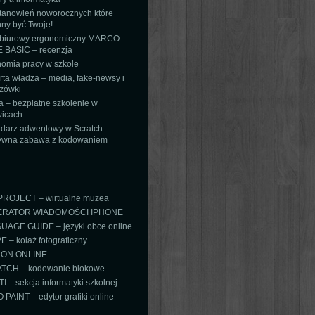
tanowień noworocznych które
ny być Twoje!
 biurowy ergonomiczny MARCO
 BASIC – recenzja
omia pracy w szkole
ta władza – media, fake-newsy i
zówki
 – bezpłatne szkolenie w
icach
darz adwentowy w Scratch –
tywna zabawa z kodowaniem
PROJECT – wirtualne muzea
RATOR WIADOMOŚCI IPHONE
AGE GUIDE – języki obce online
 – kolaż fotograficzny
ON ONLINE
TCH – kodowanie blokowe
TI – sekcja informatyki szkolnej
PAINT – edytor grafiki online