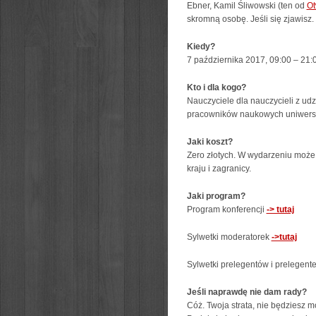
Ebner, Kamil Śliwowski (ten od
Ot
skromną osobę. Jeśli się zjawisz.
Kiedy?
7 października 2017, 09:00 – 21:0
Kto i dla kogo?
Nauczyciele dla nauczycieli z ud
pracowników naukowych uniwersyt
Jaki koszt?
Zero złotych. W wydarzeniu może 
kraju i zagranicy.
Jaki program?
Program konferencji
-> tutaj
Sylwetki moderatorek
->tutaj
Sylwetki prelegentów i prelegent
Jeśli naprawdę nie dam rady?
Cóż. Twoja strata, nie będziesz 