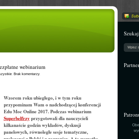
Szukaj
Partne
ezpłatne webinarium
zystkie
.
Brak komentarzy
.
Wzorem roku ubiegłego, i w tym roku
przypominam Wam o nadchodzącej konferencji
Edu Moc Online 2017. Podczas webinarium
Patron
Superbelfrzy
przygotowali dla nauczycieli
kilkanaście godzin wykładów, dyskusji
Obe
panelowych, równoległe sesje tematyczne,
wy
prelegenci z Polski i z zagranicy. A to wszystko –