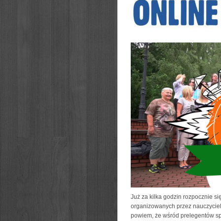
Już za kilka godzin rozpocznie s
organizowanych przez nauczycieli
powiem, że wśród prelegentów sp