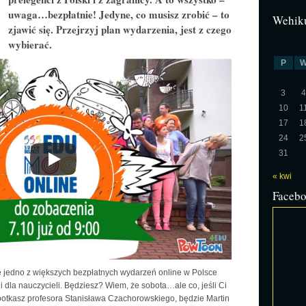
uwaga…bezpłatnie! Jedyne, co musisz zrobić – to
Wehiku
zjawić się. Przejrzyj plan wydarzenia, jest z czego
wybierać.
P
3
4
10
1
17
1
24
2
31
« kwi
Faceb
ię jedno z większych bezpłatnych wydarzeń online w Polsce
 dla nauczycieli. Będziesz? Wiem, że sobota…ale co, jeśli Ci
otkasz profesora Stanisława Czachorowskiego, będzie Martin