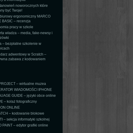
tanowień noworocznych które
ny być Twoje!
 biurowy ergonomiczny MARCO
 BASIC – recenzja
omia pracy w szkole
ta władza – media, fake-newsy i
zówki
 – bezpłatne szkolenie w
icach
darz adwentowy w Scratch –
tywna zabawa z kodowaniem
PROJECT – wirtualne muzea
RATOR WIADOMOŚCI IPHONE
AGE GUIDE – języki obce online
 – kolaż fotograficzny
ON ONLINE
TCH – kodowanie blokowe
TI – sekcja informatyki szkolnej
PAINT – edytor grafiki online