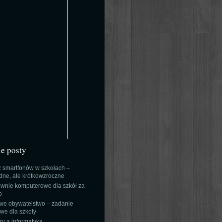
ie posty
 smartfonów w szkołach –
ne, ale krótkowzroczne
wnie komputerowe dla szkół za
o
we obywatelstwo – zadanie
e dla szkoły
y a informatyka