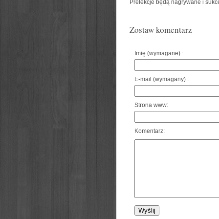
Prelekcje będą nagrywane i suk
Zostaw komentarz
Imię (wymagane) :
E-mail (wymagany) :
Strona www:
Komentarz: