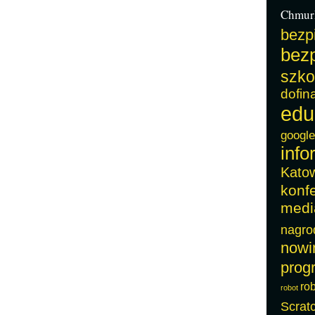
Chmur
bezp
bezp
szko
dofin
edu
google
info
Kato
konf
medi
nagro
nowi
prog
ro
robot
Scrat