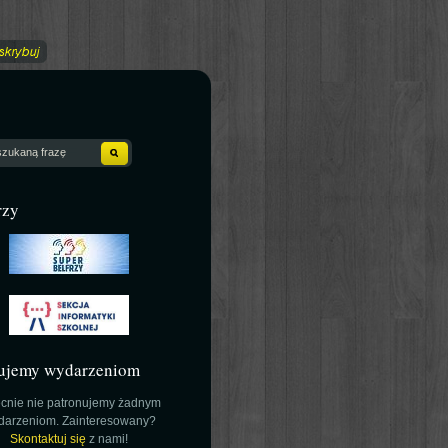
rzy
ujemy wydarzeniom
cnie nie patronujemy żadnym
darzeniom. Zainteresowany?
Skontaktuj się
z nami!