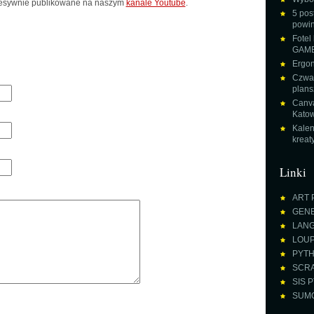
cesywnie publikowane na naszym
kanale Youtube
.
5 pos
powin
Fotel
GAME
Ergon
Czwar
plans
Canva
Katow
Kalen
krea
Linki
ART 
GENE
LANGU
LOUPE
PYTH
SCRA
SIS P
SUMO 