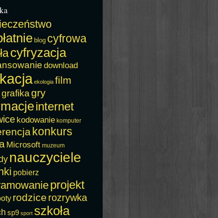
ka
ieczeństwo
łatnie
cyfrowa
blog
cyfryzacja
ła
ansowanie
download
kacja
film
ekologia
gry
grafika
rmacje
internet
wice
kodowanie
komputer
konkurs
erencja
a
Microsoft
muzeum
nauczyciele
dy
nki
pobierz
projekt
ramowanie
rodzice
rozrywka
boty
szkoła
ch
sp9
sport