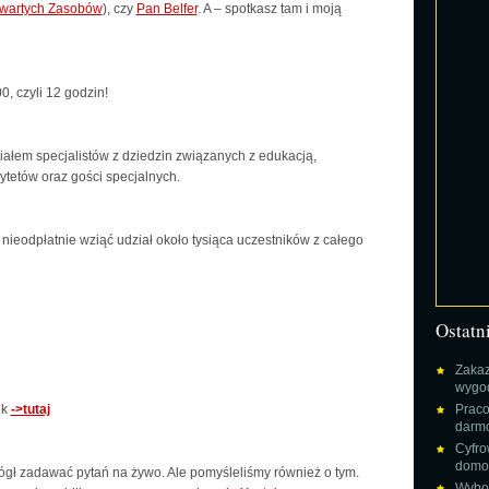
wartych Zasobów
), czy
Pan Belfer
. A – spotkasz tam i
moją
0, czyli 12 godzin!
ziałem specjalistów z dziedzin związanych z edukacją,
etów oraz gości specjalnych.
nieodpłatnie wziąć udział około tysiąca uczestników z całego
Ostatn
Zakaz
wygod
ek
->tutaj
Praco
darm
Cyfro
domow
mógł zadawać pytań na żywo. Ale pomyśleliśmy również o tym.
Wybor