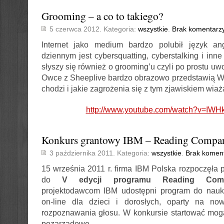
Grooming – a co to takiego?
5 czerwca 2012. Kategoria:
wszystkie
.
Brak komentarz
Internet jako medium bardzo polubił język an
dziennym jest cybersquatting, cyberstalking i inne
słyszy się również o grooming’u czyli po prostu uwo
Owce z Sheeplive bardzo obrazowo przedstawią W
chodzi i jakie zagrożenia się z tym zjawiskiem wiaż
http://www.youtube.com/watch?v=IW
Konkurs grantowy IBM – Reading Compa
3 października 2011. Kategoria:
wszystkie
.
Brak komen
15 września 2011 r. firma IBM Polska rozpoczęła p
do
V edycji programu Reading Comp
projektodawcom IBM udostępni program do nauki
on-line dla dzieci i dorosłych, oparty na now
rozpoznawania głosu. W konkursie startować mogą
pozarządowe.