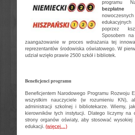
programu N
bezpłatne
up
nowoczesn
edukacyjnych
poprzez kszt
Sposobem na j
zaangażowanie w proces wdrażania tej innowac
reprezentantów środowiska oświatowego. W pierw
udział wzięło prawie 2500 szkół i bibliotek.
Beneficjenci programu
Beneficjentem Narodowego Programu Rozwoju E-
wszystkim nauczyciele (w rozumieniu KN), a
administracji szkolnej i bibliotekarze. Wiemy, j
kierowników tych instytucji. Dlatego liczymy n
strony organów oświaty, aby stosować wysokiej 
edukacji.
(więcej…)