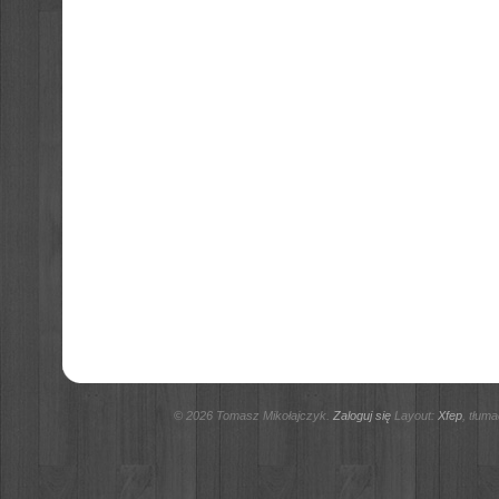
© 2026 Tomasz Mikołajczyk.
Zaloguj się
Layout:
Xfep
, tłum