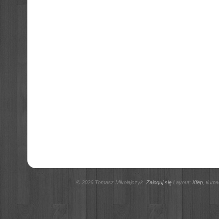
© 2026 Tomasz Mikołajczyk.
Zaloguj się
Layout:
Xfep
, tłum