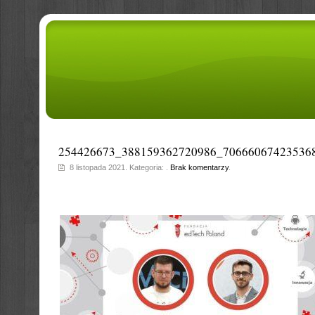
254426673_388159362720986_70666067423536
8 listopada 2021. Kategoria: .
Brak komentarzy
.