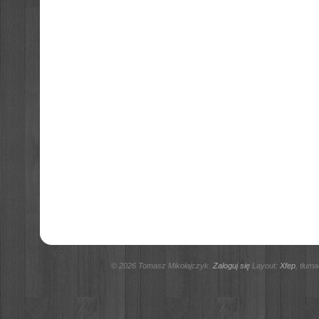
© 2026 Tomasz Mikołajczyk.
Zaloguj się
Layout:
Xfep
, tłum