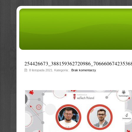
254426673_388159362720986_70666067423536
8 listopada 2021. Kategoria: .
Brak komentarzy
.