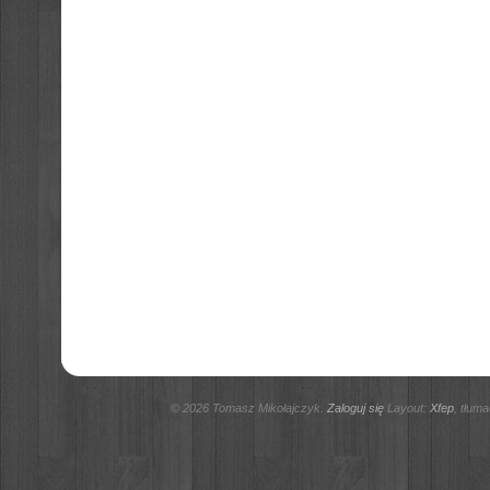
© 2026 Tomasz Mikołajczyk.
Zaloguj się
Layout:
Xfep
, tłum