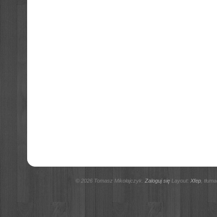
© 2026 Tomasz Mikołajczyk.
Zaloguj się
Layout:
Xfep
, tłum