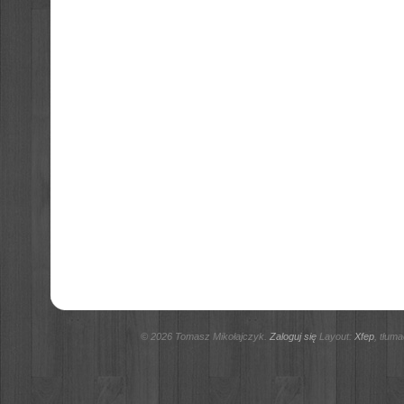
© 2026 Tomasz Mikołajczyk.
Zaloguj się
Layout:
Xfep
, tłum