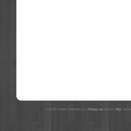
© 2026 Tomasz Mikołajczyk.
Zaloguj się
Layout:
Xfep
, tłum