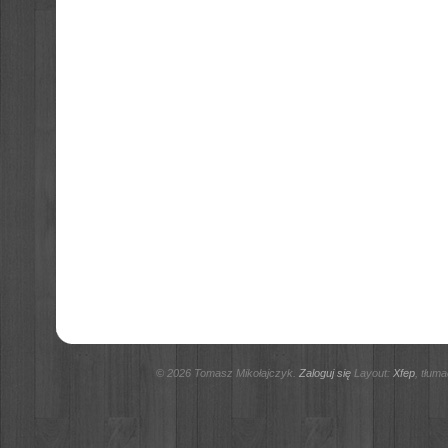
© 2026 Tomasz Mikołajczyk.
Zaloguj się
Layout:
Xfep
, tłum