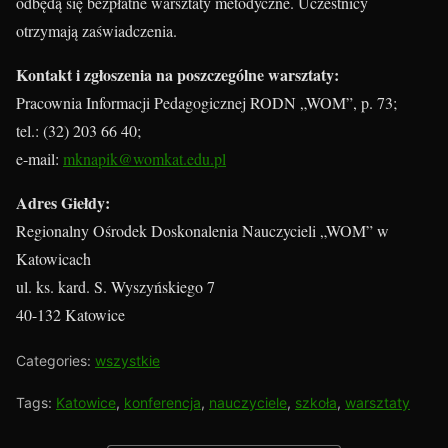
odbędą się
bezpłatne warsztaty metodyczne
. Uczestnicy
otrzymają zaświadczenia.
Kontakt i zgłoszenia na poszczególne warsztaty:
Pracownia Informacji Pedagogicznej RODN „WOM”, p. 73;
tel.: (32) 203 66 40;
e-mail:
mknapik@womkat.edu.pl
Adres Giełdy:
Regionalny Ośrodek Doskonalenia Nauczycieli „WOM” w
Katowicach
ul. ks. kard. S. Wyszyńskiego 7
40-132 Katowice
Categories:
wszystkie
Tags:
Katowice
,
konferencja
,
nauczyciele
,
szkoła
,
warsztaty