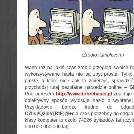
(Źródło: tumblr.com)
Warto raz na jakiś czas zrobić przegląd swoich h
wykorzystywane hasła nie są zbyt proste. Tylko 
proste, a które nie? Jak to zmierzyć, sprawdz
przychodzi tutaj bezpłatne narzędzie online –
G
Pod adresem
http://www.dobrehaslo.pl
znajduje 
obiektywny sposób wylosuje hasło o wybranej 
Przykładowe, bardzo trudne do odgad
C7Ils}\Q2|dV{RtF;@+c
a czas potrzebny do odgadn
klasy komputer to około 74226 tryliardów lat (czy
000 000 000 000 lat).