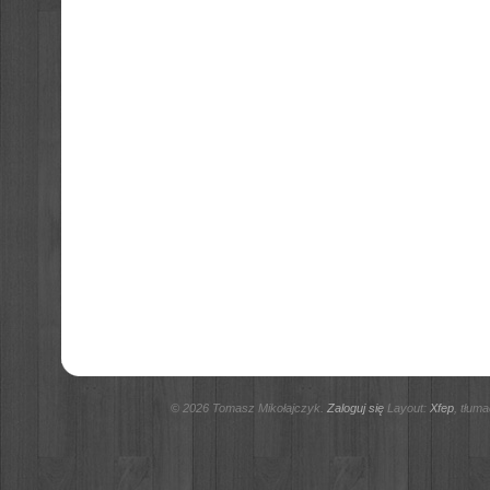
© 2026 Tomasz Mikołajczyk.
Zaloguj się
Layout:
Xfep
, tłum