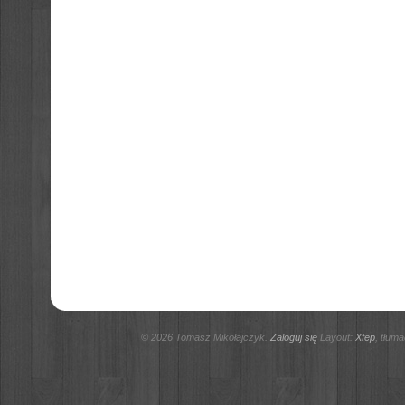
© 2026 Tomasz Mikołajczyk.
Zaloguj się
Layout:
Xfep
, tłum