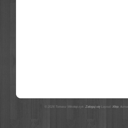
© 2026 Tomasz Mikołajczyk.
Zaloguj się
Layout:
Xfep
, tłum