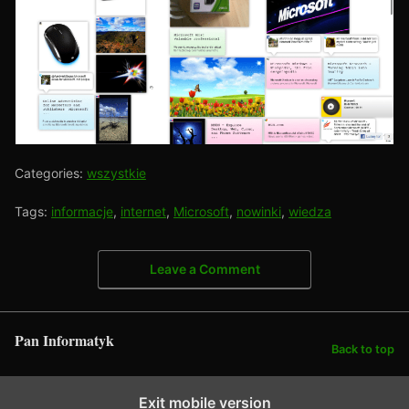
Categories:
wszystkie
Tags:
informacje
,
internet
,
Microsoft
,
nowinki
,
wiedza
Leave a Comment
Pan Informatyk
Back to top
Exit mobile version