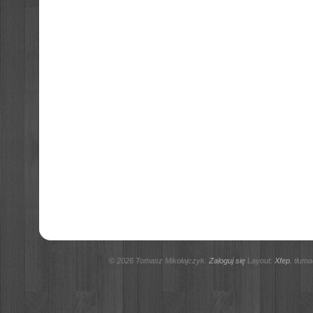
© 2026 Tomasz Mikołajczyk.
Zaloguj się
Layout:
Xfep
, tłum