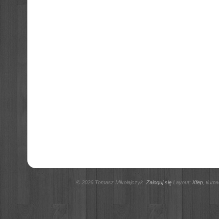
© 2026 Tomasz Mikołajczyk.
Zaloguj się
Layout:
Xfep
, tłum