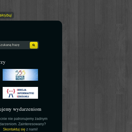
rzy
ujemy wydarzeniom
cnie nie patronujemy żadnym
darzeniom. Zainteresowany?
Skontaktuj się
z nami!