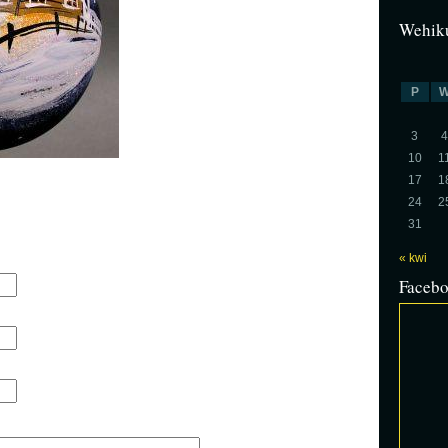
Wehiku
P
3
4
10
1
17
1
24
2
31
« kwi
Faceb