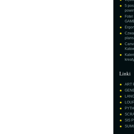
5 pos
powin
Fotel
GAME
Ergon
Czwar
plans
Canva
Katow
Kalen
krea
Linki
ART 
GENE
LANGU
LOUPE
PYTH
SCRA
SIS P
SUMO 