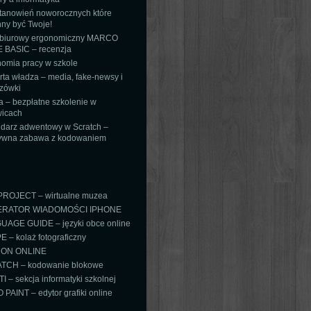
tanowień noworocznych które
ny być Twoje!
 biurowy ergonomiczny MARCO
 BASIC – recenzja
omia pracy w szkole
ta władza – media, fake-newsy i
zówki
 – bezpłatne szkolenie w
icach
darz adwentowy w Scratch –
tywna zabawa z kodowaniem
PROJECT – wirtualne muzea
RATOR WIADOMOŚCI IPHONE
AGE GUIDE – języki obce online
 – kolaż fotograficzny
ON ONLINE
TCH – kodowanie blokowe
TI – sekcja informatyki szkolnej
PAINT – edytor grafiki online