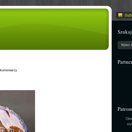
Szukaj
Partne
 komentarzy
.
Patron
Obe
wy