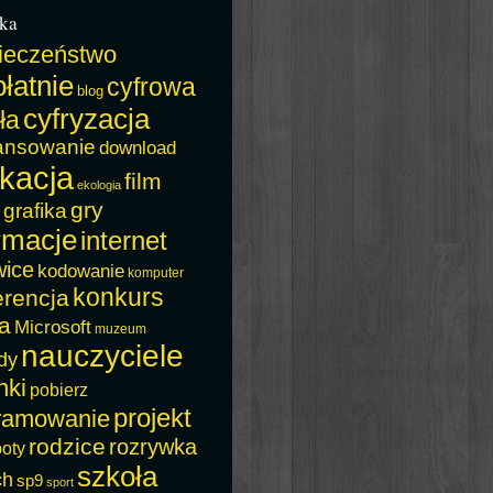
ka
ieczeństwo
łatnie
cyfrowa
blog
cyfryzacja
ła
ansowanie
download
kacja
film
ekologia
gry
grafika
rmacje
internet
wice
kodowanie
komputer
konkurs
erencja
a
Microsoft
muzeum
nauczyciele
dy
nki
pobierz
projekt
ramowanie
rodzice
rozrywka
boty
szkoła
ch
sp9
sport