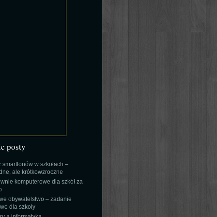
ie posty
 smartfonów w szkołach –
ne, ale krótkowzroczne
wnie komputerowe dla szkół za
o
we obywatelstwo – zadanie
e dla szkoły
y a informatyka