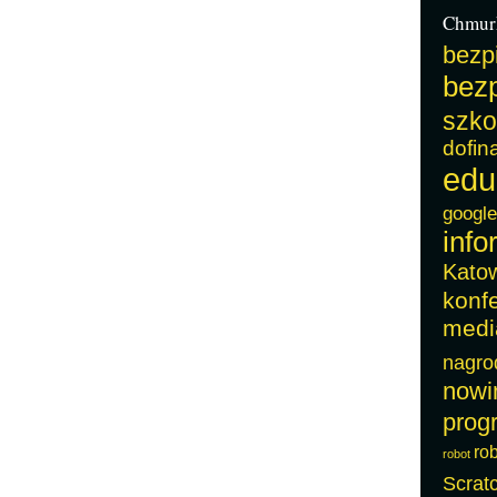
Chmur
bezp
bezp
szko
dofin
edu
google
info
Kato
konf
medi
nagro
nowi
prog
ro
robot
Scrat