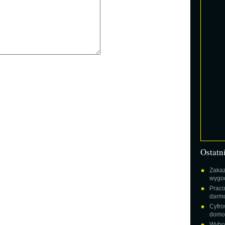
Ostatn
Zakaz
wygod
Praco
darm
Cyfro
domow
Wybor