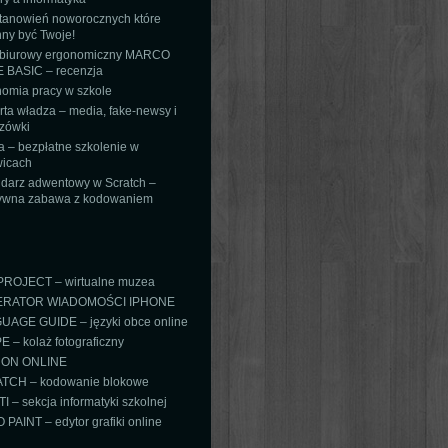
tanowień noworocznych które
ny być Twoje!
 biurowy ergonomiczny MARCO
 BASIC – recenzja
omia pracy w szkole
ta władza – media, fake-newsy i
zówki
 – bezpłatne szkolenie w
icach
darz adwentowy w Scratch –
tywna zabawa z kodowaniem
PROJECT – wirtualne muzea
RATOR WIADOMOŚCI IPHONE
AGE GUIDE – języki obce online
 – kolaż fotograficzny
ON ONLINE
TCH – kodowanie blokowe
TI – sekcja informatyki szkolnej
PAINT – edytor grafiki online