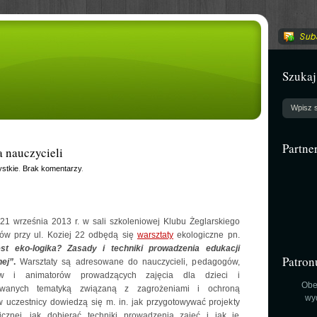
Szukaj
Partne
a nauczycieli
stkie
.
Brak komentarzy
.
21 września 2013 r. w sali szkoleniowej Klubu Żeglarskiego
ów przy ul. Koziej 22 odbędą się
warsztaty
ekologiczne pn.
st eko-logika? Zasady i techniki prowadzenia edukacji
Patron
nej”
.
Warsztaty są adresowane do nauczycieli, pedagogów,
ów i animatorów prowadzących zajęcia dla dzieci i
Obe
sowanych tematyką związaną z zagrożeniami i ochroną
wy
w uczestnicy dowiedzą się m. in. jak przygotowywać projekty
cznej, jak dobierać techniki prowadzenia zajęć i jak je