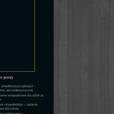
ie posty
 smartfonów w szkołach –
ne, ale krótkowzroczne
wnie komputerowe dla szkół za
o
we obywatelstwo – zadanie
e dla szkoły
y a informatyka