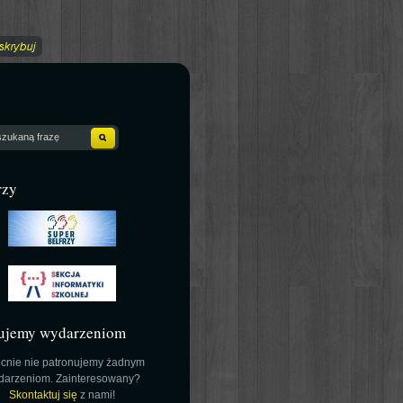
rzy
ujemy wydarzeniom
cnie nie patronujemy żadnym
darzeniom. Zainteresowany?
Skontaktuj się
z nami!