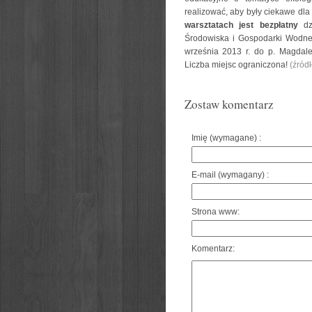
realizować, aby były ciekawe dla
warsztatach jest bezpłatny
dzi
Środowiska i Gospodarki Wodne
września 2013 r. do p. Magdale
Liczba miejsc ograniczona!
(źródł
Zostaw komentarz
Imię (wymagane) :
E-mail (wymagany) :
Strona www:
Komentarz: