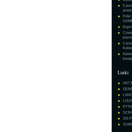
5 pos
powin
Fotel
GAME
Ergon
Czwar
plans
Canva
Katow
Kalen
krea
Linki
ART 
GENE
LANGU
LOUPE
PYTH
SCRA
SIS P
SUMO 