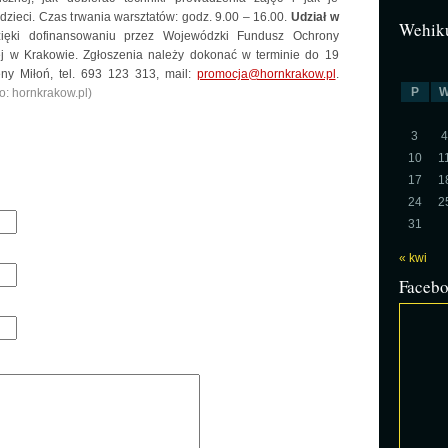
 dzieci. Czas trwania warsztatów: godz. 9.00 – 16.00.
Udział w
Wehiku
ęki dofinansowaniu przez Wojewódzki Fundusz Ochrony
j w Krakowie. Zgłoszenia należy dokonać w terminie do 19
ny Miłoń, tel. 693 123 313, mail:
promocja@hornkrakow.pl
.
P
o: hornkrakow.pl)
3
4
10
1
17
1
24
2
31
« kwi
Faceb