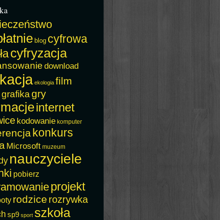
ka
ieczeństwo
łatnie
cyfrowa
blog
cyfryzacja
ła
ansowanie
download
kacja
film
ekologia
gry
grafika
rmacje
internet
wice
kodowanie
komputer
konkurs
erencja
a
Microsoft
muzeum
nauczyciele
dy
nki
pobierz
projekt
ramowanie
rodzice
rozrywka
boty
szkoła
ch
sp9
sport