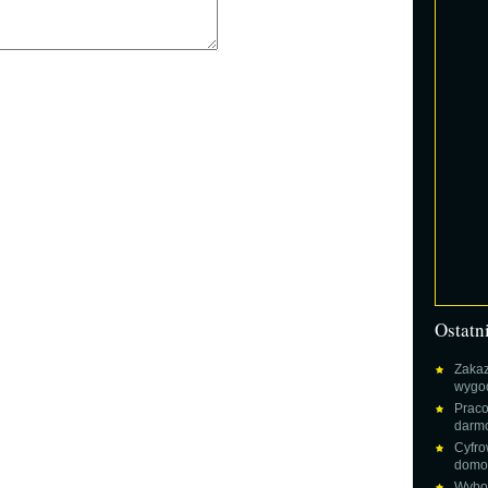
Ostatn
Zakaz
wygod
Praco
darm
Cyfro
domow
Wybor