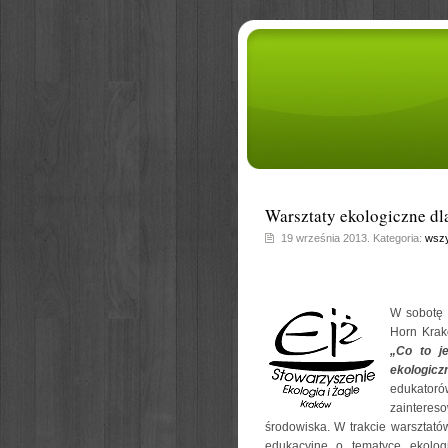
Warsztaty ekologiczne dl
19 września 2013. Kategoria:
wszy
W sobotę 
Horn Krak
„Co to je
ekologicz
edukator
zaintere
środowiska. W trakcie warsztató
edukacyjne o tematyce ekologi