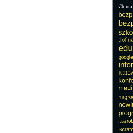
Chmur
bezp
bezp
szko
dofin
edu
google
info
Kato
konf
medi
nagro
nowi
prog
ro
robot
Scrat