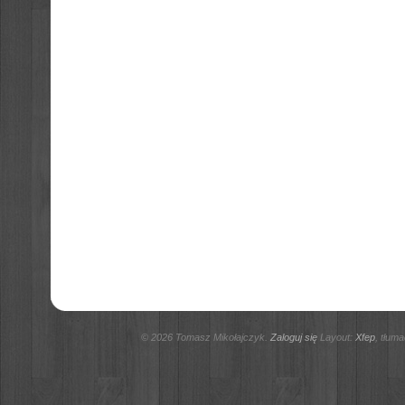
© 2026 Tomasz Mikołajczyk.
Zaloguj się
Layout:
Xfep
, tłum