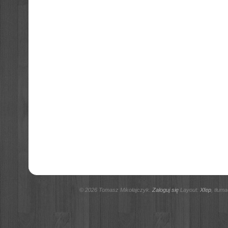
© 2026 Tomasz Mikołajczyk.
Zaloguj się
Layout:
Xfep
, tłum