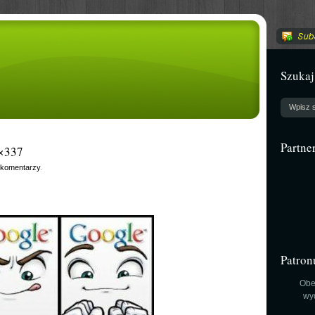
Szukaj
Partne
×337
 komentarzy
.
Patron
Obe
wy