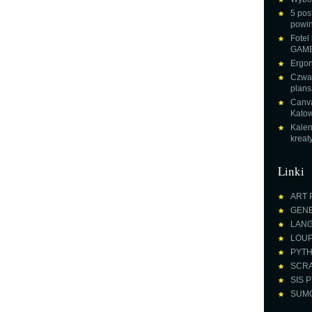
5 pos
powin
Fotel
GAME
Ergon
Czwar
plans
Canva
Katow
Kalen
krea
Linki
ART 
GENE
LANGU
LOUPE
PYTH
SCRA
SIS P
SUMO 