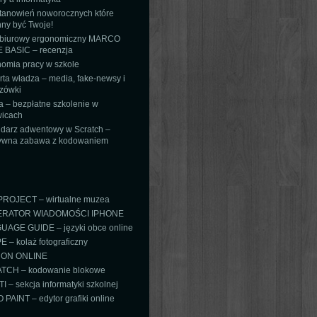
tanowień noworocznych które
ny być Twoje!
 biurowy ergonomiczny MARCO
 BASIC – recenzja
omia pracy w szkole
ta władza – media, fake-newsy i
zówki
 – bezpłatne szkolenie w
icach
darz adwentowy w Scratch –
tywna zabawa z kodowaniem
PROJECT – wirtualne muzea
RATOR WIADOMOŚCI IPHONE
AGE GUIDE – języki obce online
 – kolaż fotograficzny
ON ONLINE
TCH – kodowanie blokowe
TI – sekcja informatyki szkolnej
PAINT – edytor grafiki online