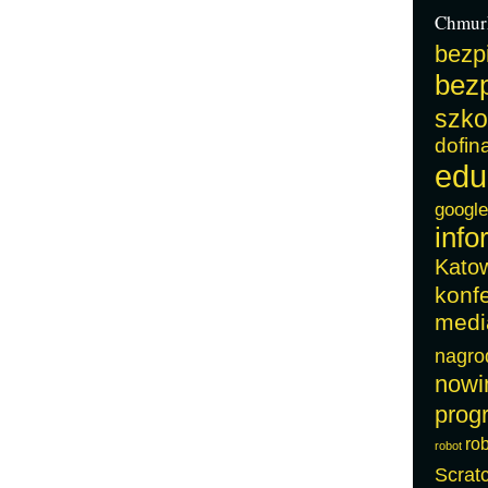
Chmur
bezp
bezp
szko
dofin
edu
google
info
Kato
konf
medi
nagro
nowi
prog
ro
robot
Scrat