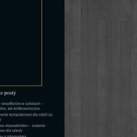
ie posty
 smartfonów w szkołach –
ne, ale krótkowzroczne
wnie komputerowe dla szkół za
o
we obywatelstwo – zadanie
e dla szkoły
y a informatyka