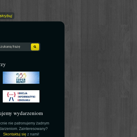
rzy
ujemy wydarzeniom
cnie nie patronujemy żadnym
darzeniom. Zainteresowany?
Skontaktuj się
z nami!