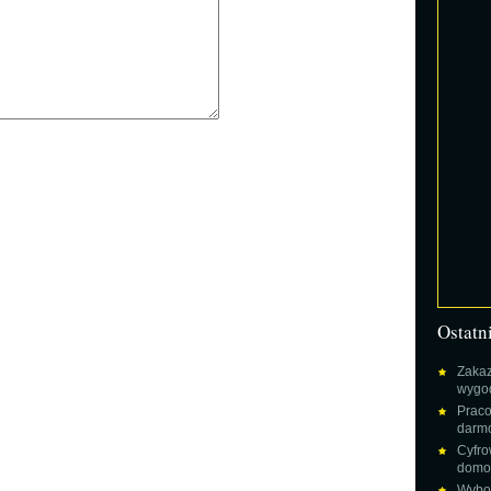
Ostatn
Zakaz
wygod
Praco
darm
Cyfro
domow
Wybor