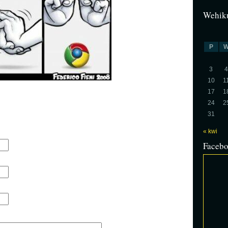
Wehiku
P
3
4
10
1
17
1
24
2
31
« kwi
Faceb