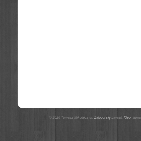
© 2026 Tomasz Mikołajczyk.
Zaloguj się
Layout:
Xfep
, tłum