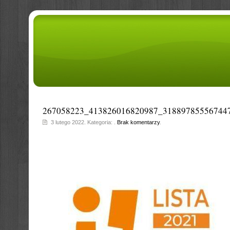
267058223_413826016820987_31889785556744
3 lutego 2022. Kategoria: .
Brak komentarzy
.