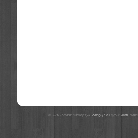
© 2026 Tomasz Mikołajczyk.
Zaloguj się
Layout:
Xfep
, tłum