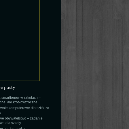
ie posty
 smartfonów w szkołach –
ne, ale krótkowzroczne
wnie komputerowe dla szkół za
o
we obywatelstwo – zadanie
e dla szkoły
y a informatyka