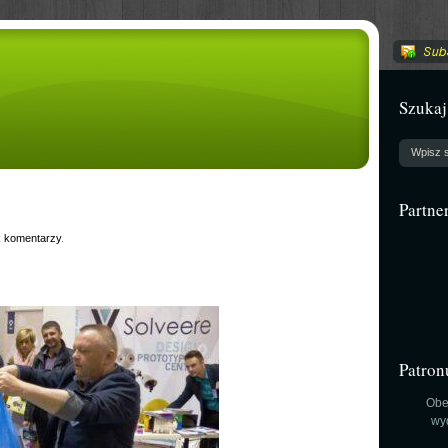
Szukaj
Partne
 komentarzy
.
Patron
Obe
wy