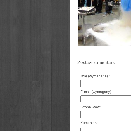
Zostaw komentarz
Imię (wymagane) :
E-mail (wymagany) :
Strona www:
Komentarz: