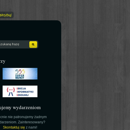
rzy
ujemy wydarzeniom
cnie nie patronujemy żadnym
darzeniom. Zainteresowany?
Skontaktuj się
z nami!