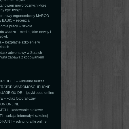
tanowień noworocznych które
ny być Twoje!
 biurowy ergonomiczny MARCO
 BASIC – recenzja
omia pracy w szkole
ta władza – media, fake-newsy i
zówki
 – bezpłatne szkolenie w
icach
darz adwentowy w Scratch –
tywna zabawa z kodowaniem
PROJECT – wirtualne muzea
RATOR WIADOMOŚCI IPHONE
AGE GUIDE – języki obce online
 – kolaż fotograficzny
ON ONLINE
TCH – kodowanie blokowe
TI – sekcja informatyki szkolnej
PAINT – edytor grafiki online