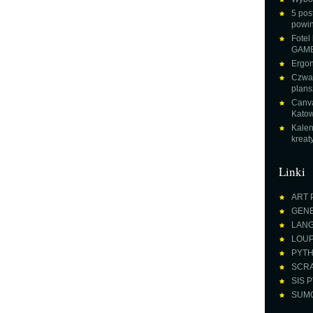
5 pos
powin
Fotel
GAME
Ergon
Czwar
plans
Canva
Katow
Kalen
krea
Linki
ART 
GENE
LANGU
LOUPE
PYTH
SCRA
SIS P
SUMO 