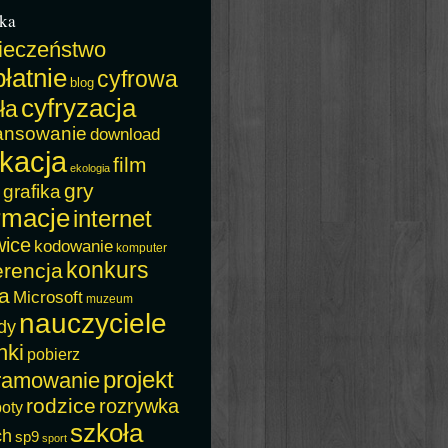
ka
ieczeństwo
łatnie
cyfrowa
blog
cyfryzacja
ła
ansowanie
download
kacja
film
ekologia
gry
grafika
rmacje
internet
wice
kodowanie
komputer
konkurs
erencja
a
Microsoft
muzeum
nauczyciele
dy
nki
pobierz
projekt
ramowanie
rodzice
rozrywka
boty
szkoła
ch
sp9
sport