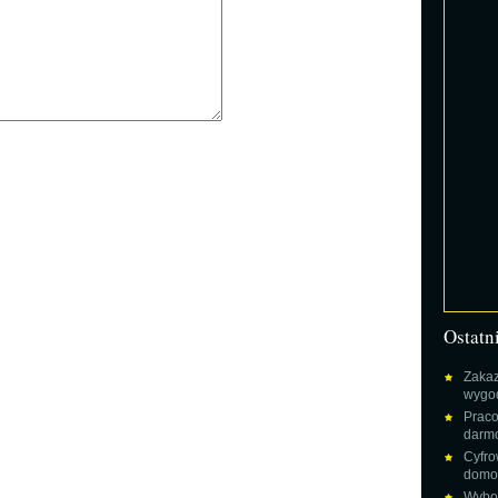
Ostatn
Zakaz
wygod
Praco
darm
Cyfro
domow
Wybor