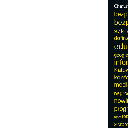
Chmur
bezp
bezp
szko
dofin
edu
google
info
Kato
konf
medi
nagro
nowi
prog
ro
robot
Scrat