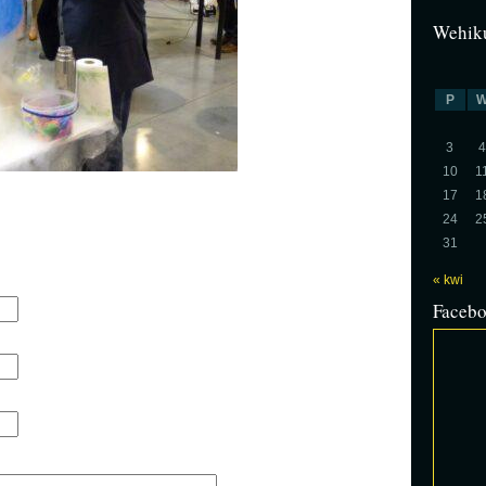
Wehiku
P
3
4
10
1
17
1
24
2
31
« kwi
Faceb