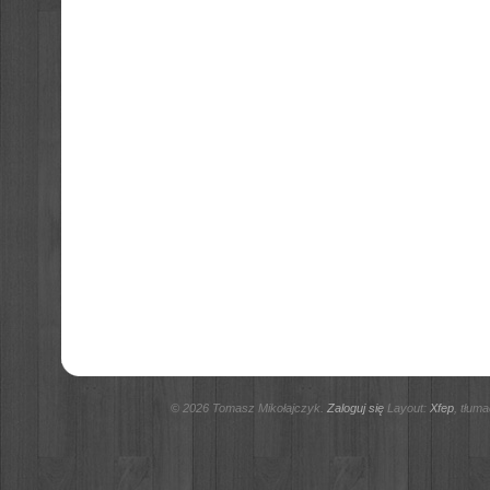
© 2026 Tomasz Mikołajczyk.
Zaloguj się
Layout:
Xfep
, tłum