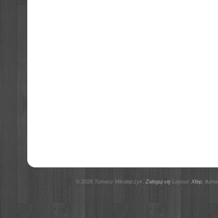
© 2026 Tomasz Mikołajczyk.
Zaloguj się
Layout:
Xfep
, tłum