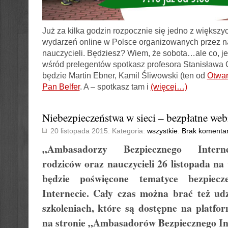
Już za kilka godzin rozpocznie się jedno z większy
wydarzeń online w Polsce organizowanych przez na
nauczycieli. Będziesz? Wiem, że sobota…ale co, je
wśród prelegentów spotkasz profesora Stanisława
będzie Martin Ebner, Kamil Śliwowski (ten od
Otwar
Pan Belfer
. A – spotkasz tam i
(więcej…)
Niebezpieczeństwa w sieci – bezpłatne we
20 listopada 2015. Kategoria:
wszystkie
.
Brak komenta
„Ambasadorzy Bezpiecznego Intern
rodziców oraz nauczycieli 26 listopada na
będzie poświęcone tematyce bezpiecz
Internecie. Cały czas można brać też ud
szkoleniach, które są dostępne na platfor
na stronie „Ambasadorów Bezpiecznego In