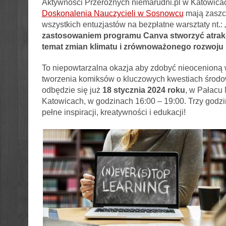
Aktywności Przeróżnych niemarudni.pl w Katowica
Doskonalenia Nauczycieli w Sosnowcu
mają zaszcz
wszystkich entuzjastów na bezpłatne warsztaty nt.: 
zastosowaniem programu Canva stworzyć atrak
temat zmian klimatu i zrównoważonego rozwoju
To niepowtarzalna okazja aby zdobyć nieocenioną 
tworzenia komiksów o kluczowych kwestiach środo
odbędzie się już
18 stycznia 2024 roku
, w Pałacu
Katowicach, w godzinach 16:00 – 19:00. Trzy godzi
pełne inspiracji, kreatywności i edukacji!