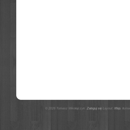
© 2026 Tomasz Mikołajczyk.
Zaloguj się
Layout:
Xfep
, tłum