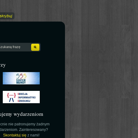
rzy
ujemy wydarzeniom
cnie nie patronujemy żadnym
darzeniom. Zainteresowany?
Skontaktuj się
z nami!