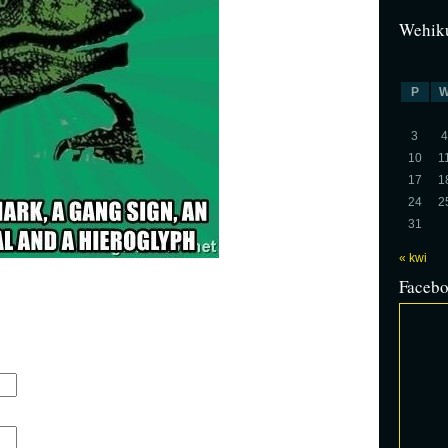
Wehiku
P
3
4
10
1
17
1
24
2
31
« kwi
Faceb