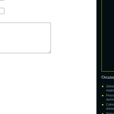
Ostatn
Zakaz
wygod
Praco
darm
Cyfro
domow
Wybor