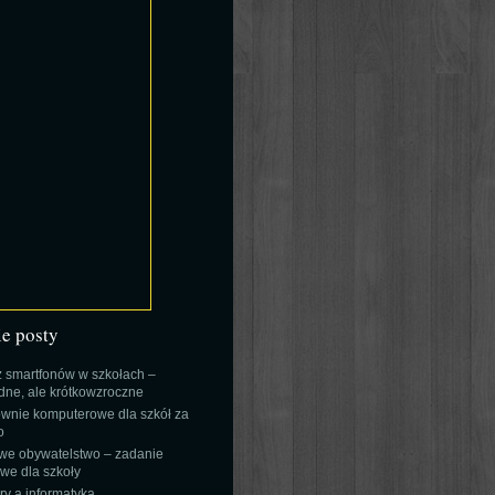
ie posty
 smartfonów w szkołach –
ne, ale krótkowzroczne
wnie komputerowe dla szkół za
o
we obywatelstwo – zadanie
e dla szkoły
y a informatyka