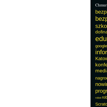
Chmur
bezp
bezp
szko
dofin
edu
google
info
Kato
konf
medi
nagro
nowi
prog
ro
robot
Scrat