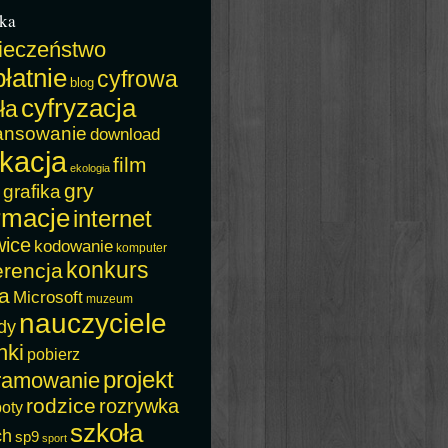
ka
ieczeństwo
łatnie
cyfrowa
blog
cyfryzacja
ła
ansowanie
download
kacja
film
ekologia
gry
grafika
rmacje
internet
wice
kodowanie
komputer
konkurs
erencja
a
Microsoft
muzeum
nauczyciele
dy
nki
pobierz
projekt
ramowanie
rodzice
rozrywka
boty
szkoła
ch
sp9
sport