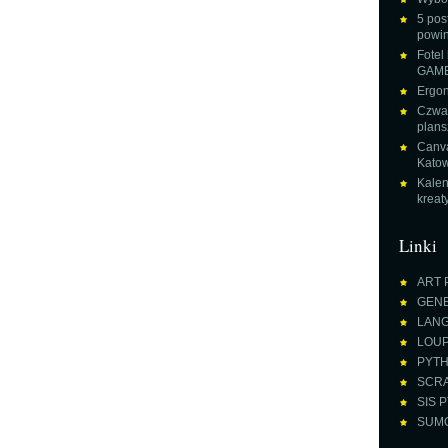
5 pos
powin
Fotel
GAME
Ergon
Czwar
plans
Canva
Katow
Kalen
krea
Linki
ART 
GENE
LANGU
LOUPE
PYTH
SCRA
SIS P
SUMO 