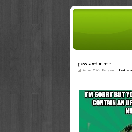
password meme
4 maja 2022. Kategoria: .
Brak kom