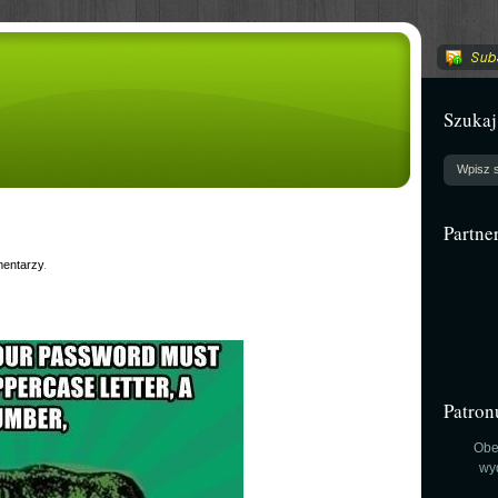
Szukaj
Partne
entarzy
.
Patron
Obe
wy