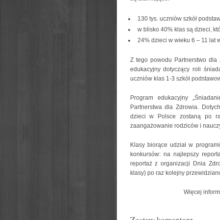
130 tys. uczniów szkół podsta
w blisko 40% klas są dzieci, kt
24% dzieci w wieku 6 – 11 lat w
Z tego powodu Partnerstwo dla 
edukacyjny dotyczący roli śnia
uczniów klas 1-3 szkół
podstawowy
Program edukacyjny „Śniadani
Partnerstwa dla Zdrowia. Dotyc
dzieci w Polsce zostaną po r
zaangażowanie rodziców i nauczyc
Klasy biorące udział w progra
konkursów: na najlepszy report
reportaż z organizacji Dnia Zd
klasy) po raz kolejny przewidzian
Więcej inform
Zostaw komentarz