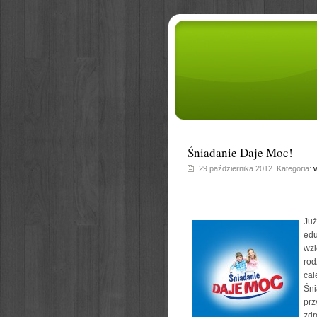
Śniadanie Daje Moc!
29 października 2012. Kategoria:
w
Już
ed
wzi
rod
cał
Śn
pr
zdr