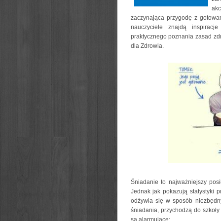
ak
zaczynająca przygodę z gotowan
nauczyciele znajdą inspirac
praktycznego poznania zasad zd
dla Zdrowia.
Śniadanie to najważniejszy pos
Jednak jak pokazują statystyki
odżywia się w sposób niezbędn
śniadania, przychodzą do szkoły
są alarmujące: