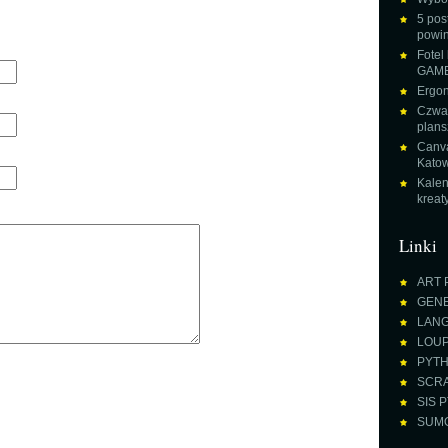
5 pos
powin
Fotel
GAME
Ergon
Czwar
plans
Canva
Katow
Kalen
krea
Linki
ART 
GENE
LANGU
LOUPE
PYTH
SCRA
SIS P
SUMO 