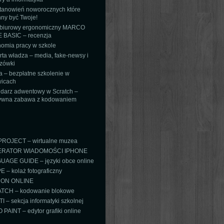
tanowień noworocznych które
ny być Twoje!
 biurowy ergonomiczny MARCO
 BASIC – recenzja
omia pracy w szkole
ta władza – media, fake-newsy i
zówki
 – bezpłatne szkolenie w
icach
darz adwentowy w Scratch –
tywna zabawa z kodowaniem
PROJECT – wirtualne muzea
RATOR WIADOMOŚCI IPHONE
AGE GUIDE – języki obce online
 – kolaż fotograficzny
ON ONLINE
TCH – kodowanie blokowe
TI – sekcja informatyki szkolnej
PAINT – edytor grafiki online