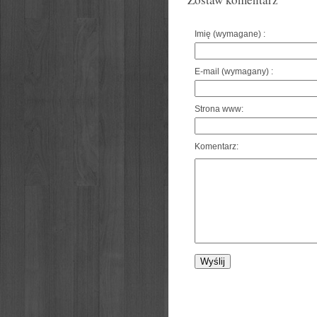
Imię (wymagane) :
E-mail (wymagany) :
Strona www:
Komentarz: