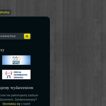
rzy
ujemy wydarzeniom
cnie nie patronujemy żadnym
darzeniom. Zainteresowany?
Skontaktuj się
z nami!