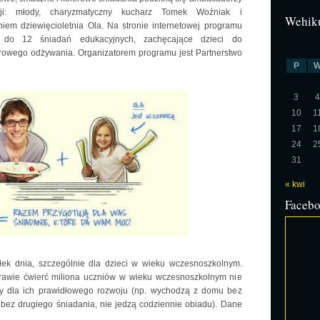
cji: młody, charyzmatyczny kucharz Tomek Woźniak i
Wehiku
iem dziewięcioletnia Ola. Na stronie internetowej programu
je do 12 śniadań edukacyjnych, zachęcające dzieci do
rowego odżywania. Organizatorem programu jest Partnerstwo
P
3
4
10
1
17
1
24
2
31
« kwi
Faceb
iłek dnia, szczególnie dla dzieci w wieku wczesnoszkolnym.
 prawie ćwierć miliona uczniów w wieku wczesnoszkolnym nie
y dla ich prawidłowego rozwoju (np. wychodzą z domu bez
 bez drugiego śniadania, nie jedzą codziennie obiadu). Dane