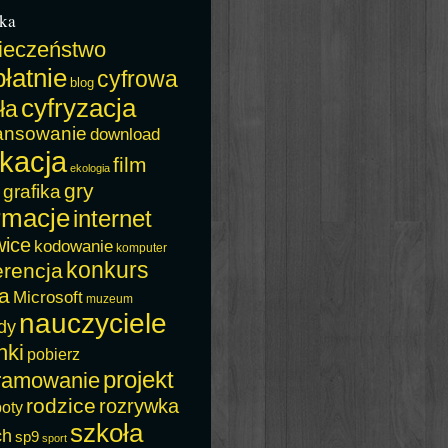
ka
ieczeństwo
łatnie
cyfrowa
blog
cyfryzacja
ła
ansowanie
download
kacja
film
ekologia
gry
grafika
rmacje
internet
wice
kodowanie
komputer
konkurs
erencja
a
Microsoft
muzeum
nauczyciele
dy
nki
pobierz
projekt
ramowanie
rodzice
rozrywka
boty
szkoła
ch
sp9
sport