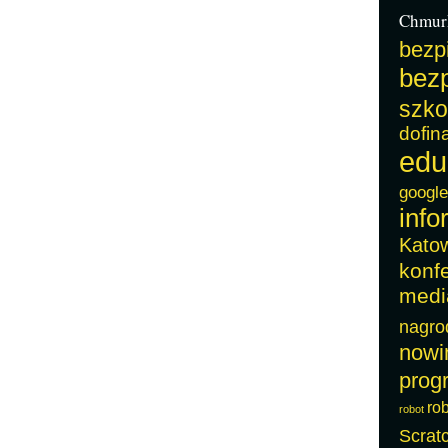
Chmur
bezp
bezp
szko
dofin
edu
google
info
Kato
konf
medi
nagro
nowi
prog
ro
robot
Scrat