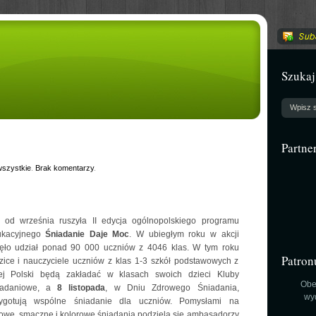
Szukaj
Partne
szystkie
.
Brak komentarzy
.
 od września ruszyła II edycja ogólnopolskiego programu
ukacyjnego
Śniadanie Daje Moc
. W ubiegłym roku w akcji
ęło udział ponad 90 000 uczniów z 4046 klas. W tym roku
Patron
zice i nauczyciele uczniów z klas 1-3 szkół podstawowych z
ej Polski będą zakładać w klasach swoich dzieci Kluby
Obe
iadaniowe, a
8 listopada
, w Dniu Zdrowego Śniadania,
wy
zygotują wspólne śniadanie dla uczniów. Pomysłami na
owe, smaczne i kolorowe śniadania podzielą się ambasadorzy