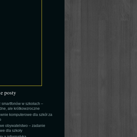
ie posty
 smartfonów w szkołach –
ne, ale krótkowzroczne
wnie komputerowe dla szkół za
o
we obywatelstwo – zadanie
e dla szkoły
y a informatyka