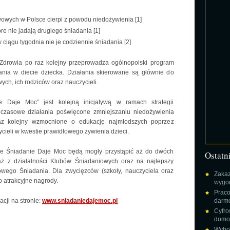
wowych w Polsce cierpi z powodu niedożywienia [1]
óre nie jadają drugiego śniadania [1]
 ciągu tygodnia nie je codziennie śniadania [2]
Zdrowia po raz kolejny przeprowadza ogólnopolski program
dania w diecie dziecka. Działania skierowane są głównie do
ch, ich rodziców oraz nauczycieli.
e Daje Moc” jest kolejną inicjatywą w ramach strategii
hczasowe działania poświęcone zmniejszaniu niedożywienia
az kolejny wzmocnione o edukację najmłodszych poprzez
ieli w kwestie prawidłowego żywienia dzieci.
mie Śniadanie Daje Moc będą mogły przystąpić aż do dwóch
Ostatn
aż z działalności Klubów Śniadaniowych oraz na najlepszy
rowego Śniadania. Dla zwycięzców (szkoły, nauczyciela oraz
Zakaz
o atrakcyjne nagrody.
wygod
Praco
acji na stronie:
www.sniadaniedajemoc.pl
darm
Cyfro
domow
Wybor